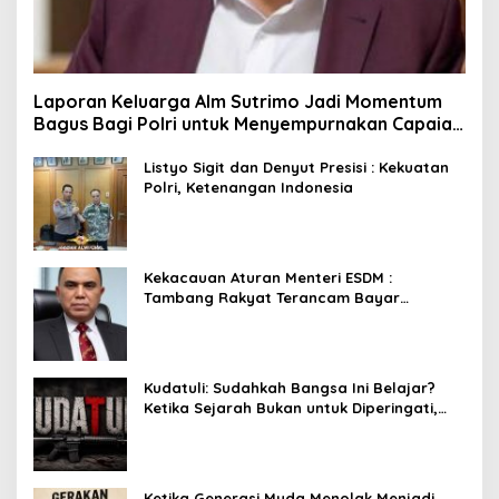
Laporan Keluarga Alm Sutrimo Jadi Momentum
Bagus Bagi Polri untuk Menyempurnakan Capaian
Setelah Membongkar Kasus Febrie
Listyo Sigit dan Denyut Presisi : Kekuatan
Polri, Ketenangan Indonesia
Kekacauan Aturan Menteri ESDM :
Tambang Rakyat Terancam Bayar
Reklamasi Berkali-kali
Kudatuli: Sudahkah Bangsa Ini Belajar?
Ketika Sejarah Bukan untuk Diperingati,
tetapi untuk Dihayati
Ketika Generasi Muda Menolak Menjadi