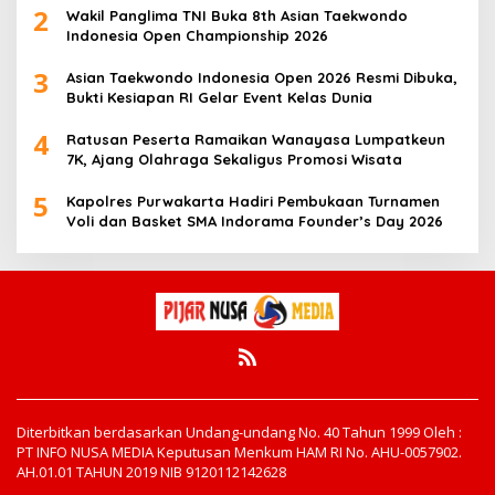
2
Wakil Panglima TNI Buka 8th Asian Taekwondo
Indonesia Open Championship 2026
3
Asian Taekwondo Indonesia Open 2026 Resmi Dibuka,
Bukti Kesiapan RI Gelar Event Kelas Dunia
4
Ratusan Peserta Ramaikan Wanayasa Lumpatkeun
7K, Ajang Olahraga Sekaligus Promosi Wisata
5
Kapolres Purwakarta Hadiri Pembukaan Turnamen
Voli dan Basket SMA Indorama Founder’s Day 2026
Diterbitkan berdasarkan Undang-undang No. 40 Tahun 1999 Oleh :
PT INFO NUSA MEDIA Keputusan Menkum HAM RI No. AHU-0057902.
AH.01.01 TAHUN 2019 NIB 9120112142628