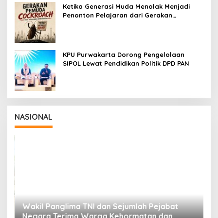
Ketika Generasi Muda Menolak Menjadi
Penonton Pelajaran dari Gerakan
Cockroach di India
KPU Purwakarta Dorong Pengelolaan
SIPOL Lewat Pendidikan Politik DPD PAN
NASIONAL
Wakil Panglima TNI dan Sejumlah Pejabat
P
Negara Terima Warga Kehormatan dan
S