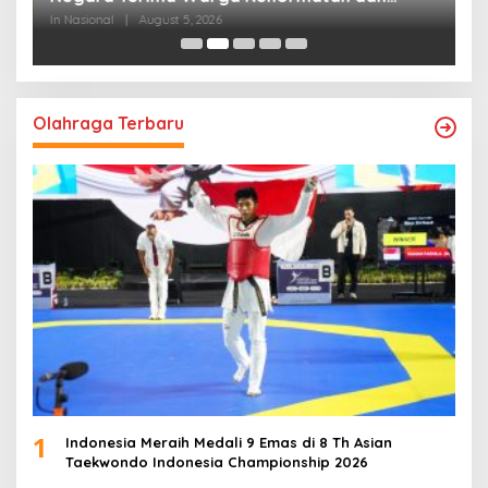
Brevet Korps Marinir
B
In Nasional
|
August 5, 2026
In
Olahraga Terbaru
1
Indonesia Meraih Medali 9 Emas di 8 Th Asian
Taekwondo Indonesia Championship 2026