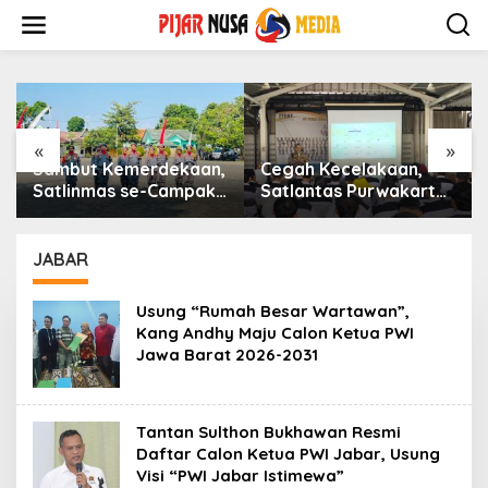
Skip
to
content
«
»
Sambut Kemerdekaan,
Cegah Kecelakaan,
Satlinmas se-Campaka
Satlantas Purwakarta
Gelar Lomba
Gencar Sosialisasi di
Peraturan Baris
Kawasan Industri Bukit
Berbaris
Indah
JABAR
Usung “Rumah Besar Wartawan”,
Kang Andhy Maju Calon Ketua PWI
Jawa Barat 2026-2031
Tantan Sulthon Bukhawan Resmi
Daftar Calon Ketua PWI Jabar, Usung
Visi “PWI Jabar Istimewa”