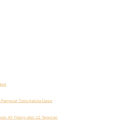
ni Harus Jadi Prioritas
ali Kinclong
ui Focus Group Discussion Demi Wujudkan Kamtibmas Kondusif
Kehormatan dan Brevet Korps Marinir
Kondusivitas Bangsa
gkat
i Penguat Tata Kelola Desa
kan 43 Tilang dan 22 Teguran