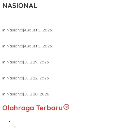
NASIONAL
Wakil Panglima TNI dan Sejumlah Pejabat Negara Terima Warga 
In Nasional
|
August 5, 2026
Panglima TNI Dampingi Menko Polkam Sampaikan Imbauan Jaga 
In Nasional
|
August 5, 2026
Panglima TNI Hadiri Pelantikan Pamong Praja Muda IPDN Angkata
In Nasional
|
July 29, 2026
Panglima TNI Hadiri Upacara Prasetya Perwira (Praspa) TNI dan P
In Nasional
|
July 22, 2026
Panglima TNI Hadiri Sidang Kabinet Paripurna Dipimpin Presiden R
In Nasional
|
July 20, 2026
Olahraga Terbaru
1