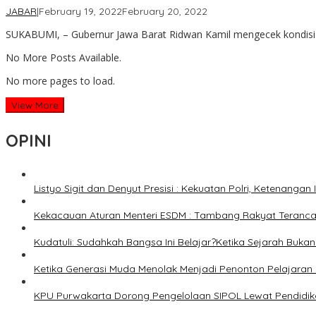
by
JABAR
|
February 19, 2022
February 20, 2022
lilywae
SUKABUMI, – Gubernur Jawa Barat Ridwan Kamil mengecek kondis
No More Posts Available.
No more pages to load.
View More
OPINI
Listyo Sigit dan Denyut Presisi : Kekuatan Polri, Ketenangan
Kekacauan Aturan Menteri ESDM : Tambang Rakyat Terancam
Kudatuli: Sudahkah Bangsa Ini Belajar?Ketika Sejarah Bukan u
Ketika Generasi Muda Menolak Menjadi Penonton Pelajaran 
KPU Purwakarta Dorong Pengelolaan SIPOL Lewat Pendidika