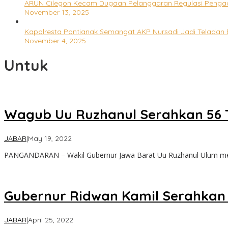
ARUN Cilegon Kecam Dugaan Pelanggaran Regulasi Penga
November 13, 2025
Kapolresta Pontianak Semangat AKP Nursadi Jadi Teladan 
November 4, 2025
Untuk
Wagub Uu Ruzhanul Serahkan 56 T
by
JABAR
|
May 19, 2022
lilywae
PANGANDARAN – Wakil Gubernur Jawa Barat Uu Ruzhanul Ulum me
Gubernur Ridwan Kamil Serahkan 
by
JABAR
|
April 25, 2022
lilywae