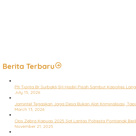
Kapolres Purwakarta: Anak Adalah Aset Bangsa, Pendidikan Usia Di
Ngosrek Bareng Bupati, Trotoar Jalan Sudirman Purwakarta Kemb
Polres Purwakarta Perkuat Sinergi dengan Da’i Kamtibmas melal
Wakil Panglima TNI dan Sejumlah Pejabat Negara Terima Warga 
Panglima TNI Dampingi Menko Polkam Sampaikan Imbauan Jaga 
Berita Terbaru
Plt Tiorita Br Surbakti,SH Hadiri Pisah Sambut Kapolres Lan
July 15, 2026
Jamintel Tegaskan Jaga Desa Bukan Alat Kriminalisasi, Tap
March 13, 2026
Ops Zebra Kapuas 2025 Sat Lantas Polresta Pontianak Beri
November 21, 2025