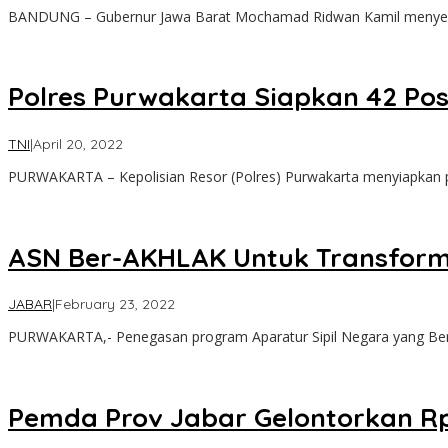
BANDUNG – Gubernur Jawa Barat Mochamad Ridwan Kamil menyerah
Polres Purwakarta Siapkan 42 P
by
TNI
|
April 20, 2022
lilywae
PURWAKARTA – Kepolisian Resor (Polres) Purwakarta menyiapkan 
ASN Ber-AKHLAK Untuk Transforma
by
JABAR
|
February 23, 2022
lilywae
PURWAKARTA,- Penegasan program Aparatur Sipil Negara yang Bero
Pemda Prov Jabar Gelontorkan Rp