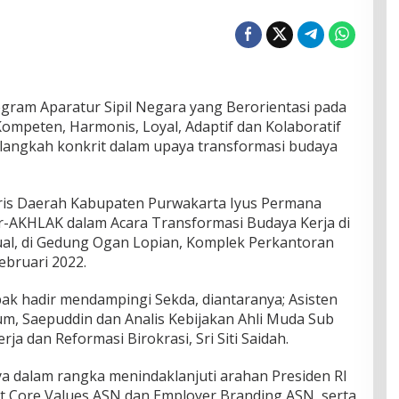
am Aparatur Sipil Negara yang Berorientasi pada
ompeten, Harmonis, Loyal, Adaptif dan Kolaboratif
angkah konkrit dalam upaya transformasi budaya
ris Daerah Kabupaten Purwakarta Iyus Permana
r-AKHLAK dalam Acara Transformasi Budaya Kerja di
rtual, di Gedung Ogan Lopian, Komplek Perkantoran
bruari 2022.
ak hadir mendampingi Sekda, diantaranya; Asisten
m, Saepuddin dan Analis Kebijakan Ahli Muda Sub
ja dan Reformasi Birokrasi, Sri Siti Saidah.
ya dalam rangka menindaklanjuti arahan Presiden RI
ait Core Values ASN dan Employer Branding ASN, serta