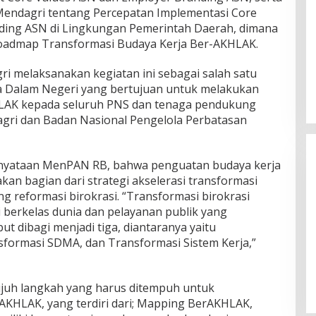
Mendagri tentang Percepatan Implementasi Core
ding ASN di Lingkungan Pemerintah Daerah, dimana
oadmap Transformasi Budaya Kerja Ber-AKHLAK.
ri melaksanakan kegiatan ini sebagai salah satu
 Dalam Negeri yang bertujuan untuk melakukan
-AKHLAK kepada seluruh PNS dan tenaga pendukung
gri dan Badan Nasional Pengelola Perbatasan
nyataan MenPAN RB, bahwa penguatan budaya kerja
an bagian dari strategi akselerasi transformasi
reformasi birokrasi. “Transformasi birokrasi
 berkelas dunia dan pelayanan publik yang
ut dibagi menjadi tiga, diantaranya yaitu
sformasi SDMA, dan Transformasi Sistem Kerja,”
Wakil Panglima TNI dan Sejumlah
Pejabat Negara Terima Warga
Kehormatan dan Brevet Korps
In Nasional
|
August 5, 2026
Marinir
tujuh langkah yang harus ditempuh untuk
KHLAK, yang terdiri dari; Mapping BerAKHLAK,