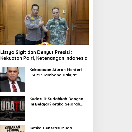
Listyo Sigit dan Denyut Presisi :
Kekuatan Polri, Ketenangan Indonesia
Kekacauan Aturan Menteri
ESDM : Tambang Rakyat
Terancam Bayar Reklamasi
Berkali-kali
Kudatuli: Sudahkah Bangsa
Ini Belajar?Ketika Sejarah
Bukan untuk Diperingati,
tetapi untuk Dihayati
Ketika Generasi Muda