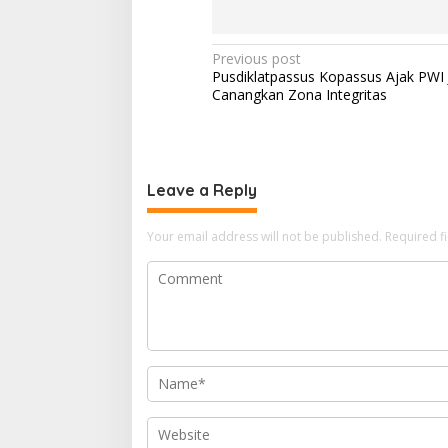
Post
Previous post
Pusdiklatpassus Kopassus Ajak PWI 
navigation
Canangkan Zona Integritas
Leave a Reply
Your email address will not be published.
Required f