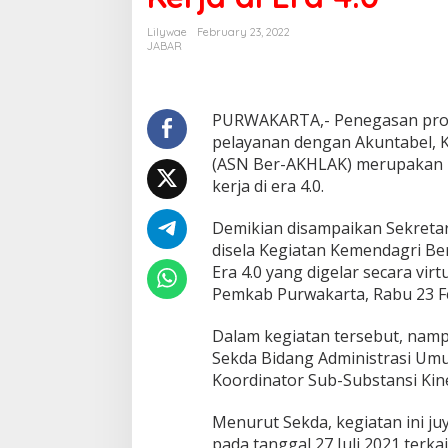
Lilywae
February 23, 2022
JABAR
PURWAKARTA,- Penegasan progr
pelayanan dengan Akuntabel, K
(ASN Ber-AKHLAK) merupakan l
kerja di era 4.0.
Demikian disampaikan Sekreta
disela Kegiatan Kemendagri Be
Era 4.0 yang digelar secara vi
Pemkab Purwakarta, Rabu 23 Fe
Dalam kegiatan tersebut, namp
Sekda Bidang Administrasi Umu
Koordinator Sub-Substansi Kiner
Menurut Sekda, kegiatan ini ju
pada tanggal 27 Juli 2021 terk