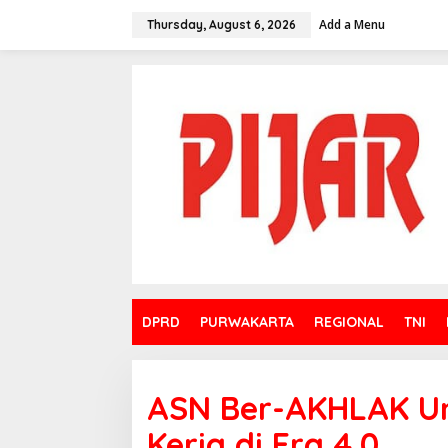
Skip
to
Add a Menu
Thursday, August 6, 2026
content
DPRD
PURWAKARTA
REGIONAL
TNI
ASN Ber-AKHLAK Un
Kerja di Era 4.0