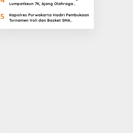
Lumpatkeun 7K, Ajang Olahraga
Sekaligus Promosi Wisata
5
Kapolres Purwakarta Hadiri Pembukaan
Turnamen Voli dan Basket SMA
Indorama Founder’s Day 2026