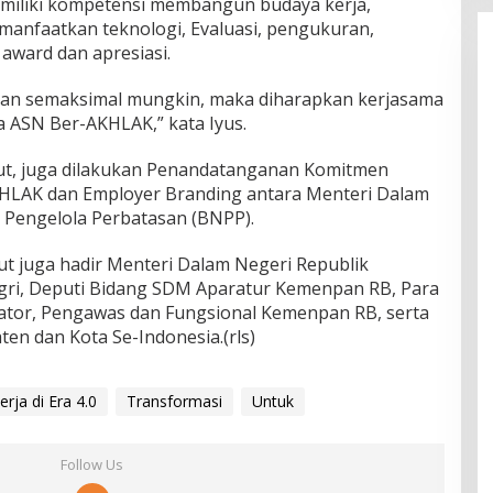
 memiliki kompetensi membangun budaya kerja,
nfaatkan teknologi, Evaluasi, pengukuran,
 award dan apresiasi.
sikan semaksimal mungkin, maka diharapkan kerjasama
a ASN Ber-AKHLAK,” kata Iyus.
but, juga dilakukan Penandatanganan Komitmen
HLAK dan Employer Branding antara Menteri Dalam
 Pengelola Perbatasan (BNPP).
t juga hadir Menteri Dalam Negeri Republik
agri, Deputi Bidang SDM Aparatur Kemenpan RB, Para
rator, Pengawas dan Fungsional Kemenpan RB, serta
en dan Kota Se-Indonesia.(rls)
rja di Era 4.0
Transformasi
Untuk
Follow Us