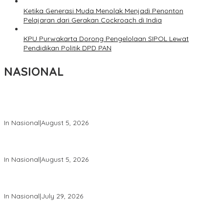
Ketika Generasi Muda Menolak Menjadi Penonton
Pelajaran dari Gerakan Cockroach di India
KPU Purwakarta Dorong Pengelolaan SIPOL Lewat
Pendidikan Politik DPD PAN
NASIONAL
Wakil Panglima TNI dan Sejumlah Pejabat Negara Terima
Warga Kehormatan dan Brevet Korps Marinir
In Nasional
|
August 5, 2026
Panglima TNI Dampingi Menko Polkam Sampaikan Imbauan
Jaga Kondusivitas Bangsa
In Nasional
|
August 5, 2026
Panglima TNI Hadiri Pelantikan Pamong Praja Muda IPDN
Angkatan XXXIII Tahun 2026
In Nasional
|
July 29, 2026
Panglima TNI Hadiri Upacara Prasetya Perwira (Praspa) TNI