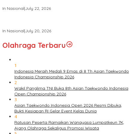
dan Polri Tahun 2026 di Istana Negara
In Nasional
|
July 22, 2026
Panglima TNI Hadiri Sidang Kabinet Paripurna Dipimpin Presiden
RI
In Nasional
|
July 20, 2026
Olahraga Terbaru
1
Indonesia Meraih Medali 9 Emas di 8 Th Asian Taekwondo
Indonesia Championship 2026
2
Wakil Panglima TNI Buka 8th Asian Taekwondo Indonesia
Open Championship 2026
3
Asian Taekwondo Indonesia Open 2026 Resmi Dibuka,
Bukti Kesiapan RI Gelar Event Kelas Dunia
4
Ratusan Peserta Ramaikan Wanayasa Lumpatkeun 7K,
Ajang Olahraga Sekaligus Promosi Wisata
5