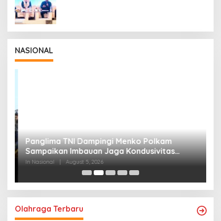
NASIONAL
Panglima TNI Dampingi Menko Polkam
P
Sampaikan Imbauan Jaga Kondusivitas
M
Bangsa
In Nasional
|
August 5, 2026
In
Olahraga Terbaru