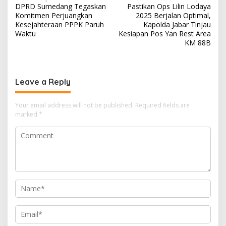
DPRD Sumedang Tegaskan
Pastikan Ops Lilin Lodaya
navigation
Komitmen Perjuangkan
2025 Berjalan Optimal,
Kesejahteraan PPPK Paruh
Kapolda Jabar Tinjau
Waktu
Kesiapan Pos Yan Rest Area
KM 88B
Leave a Reply
Your email address will not be published.
Required fields are
marked
*