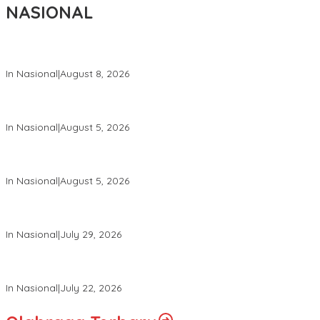
NASIONAL
Wapang TNI Tinjau Kesiapan Yonif TP di Sumatera Utara
In Nasional
|
August 8, 2026
Wakil Panglima TNI dan Sejumlah Pejabat Negara Terima
Warga Kehormatan dan Brevet Korps Marinir
In Nasional
|
August 5, 2026
Panglima TNI Dampingi Menko Polkam Sampaikan Imbauan
Jaga Kondusivitas Bangsa
In Nasional
|
August 5, 2026
Panglima TNI Hadiri Pelantikan Pamong Praja Muda IPDN
Angkatan XXXIII Tahun 2026
In Nasional
|
July 29, 2026
Panglima TNI Hadiri Upacara Prasetya Perwira (Praspa) TNI
dan Polri Tahun 2026 di Istana Negara
In Nasional
|
July 22, 2026