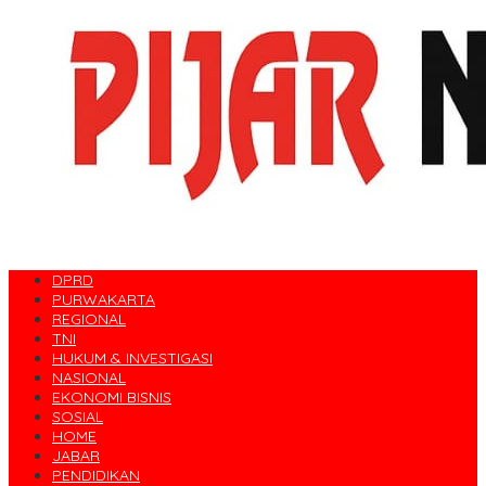
DPRD
PURWAKARTA
REGIONAL
TNI
HUKUM & INVESTIGASI
NASIONAL
EKONOMI BISNIS
SOSIAL
HOME
JABAR
PENDIDIKAN