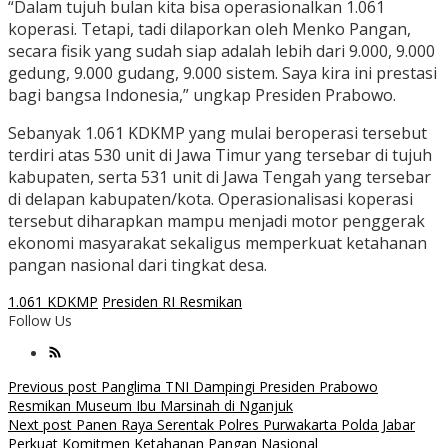
“Dalam tujuh bulan kita bisa operasionalkan 1.061
koperasi. Tetapi, tadi dilaporkan oleh Menko Pangan,
secara fisik yang sudah siap adalah lebih dari 9.000, 9.000
gedung, 9.000 gudang, 9.000 sistem. Saya kira ini prestasi
bagi bangsa Indonesia,” ungkap Presiden Prabowo.
Sebanyak 1.061 KDKMP yang mulai beroperasi tersebut
terdiri atas 530 unit di Jawa Timur yang tersebar di tujuh
kabupaten, serta 531 unit di Jawa Tengah yang tersebar
di delapan kabupaten/kota. Operasionalisasi koperasi
tersebut diharapkan mampu menjadi motor penggerak
ekonomi masyarakat sekaligus memperkuat ketahanan
pangan nasional dari tingkat desa.
1.061 KDKMP
Presiden RI Resmikan
Follow Us
Post
Previous post
Panglima TNI Dampingi Presiden Prabowo
Resmikan Museum Ibu Marsinah di Nganjuk
navigation
Next post
Panen Raya Serentak Polres Purwakarta Polda Jabar
Perkuat Komitmen Ketahanan Pangan Nasional