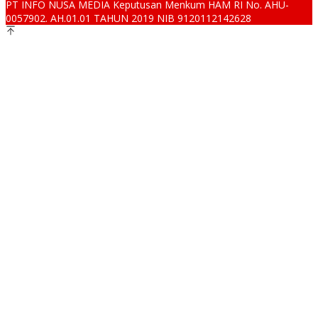
PT INFO NUSA MEDIA Keputusan Menkum HAM RI No. AHU-
0057902. AH.01.01 TAHUN 2019 NIB 9120112142628