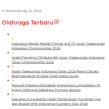
Panglima TNI Hadiri Upacara Prasetya Perwira (Praspa) TNI
dan Polri Tahun 2026 di Istana Negara
In Nasional
|
July 22, 2026
Olahraga Terbaru
1
Indonesia Meraih Medali 9 Emas di 8 Th Asian Taekwondo
Indonesia Championship 2026
2
Wakil Panglima TNI Buka 8th Asian Taekwondo Indonesia
Open Championship 2026
3
Asian Taekwondo Indonesia Open 2026 Resmi Dibuka,
Bukti Kesiapan RI Gelar Event Kelas Dunia
4
Ratusan Peserta Ramaikan Wanayasa Lumpatkeun 7K,
Ajang Olahraga Sekaligus Promosi Wisata
5
Kapolres Purwakarta Hadiri Pembukaan Turnamen Voli
dan Basket SMA Indorama Founder’s Day 2026