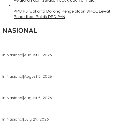
Pelajaran dari Gerakan Cockroach di India
KPU Purwakarta Dorong Pengelolaan SIPOL Lewat
Pendidikan Politik DPD PAN
NASIONAL
Wapang TNI Tinjau Kesiapan Yonif TP di Sumatera Utara
In Nasional
|
August 8, 2026
Wakil Panglima TNI dan Sejumlah Pejabat Negara Terima
Warga Kehormatan dan Brevet Korps Marinir
In Nasional
|
August 5, 2026
Panglima TNI Dampingi Menko Polkam Sampaikan Imbauan
Jaga Kondusivitas Bangsa
In Nasional
|
August 5, 2026
Panglima TNI Hadiri Pelantikan Pamong Praja Muda IPDN
Angkatan XXXIII Tahun 2026
In Nasional
|
July 29, 2026