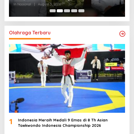
Bangsa
In Nasional
|
August 5, 2026
In
Olahraga Terbaru
1
Indonesia Meraih Medali 9 Emas di 8 Th Asian
Taekwondo Indonesia Championship 2026