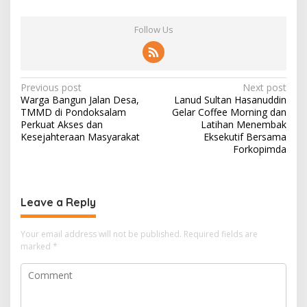
Follow Us
Post
Previous post
Next post
Warga Bangun Jalan Desa,
Lanud Sultan Hasanuddin
navigation
TMMD di Pondoksalam
Gelar Coffee Morning dan
Perkuat Akses dan
Latihan Menembak
Kesejahteraan Masyarakat
Eksekutif Bersama
Forkopimda
Leave a Reply
Your email address will not be published.
Required fields are
marked
*