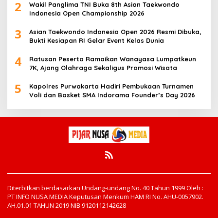
2
Wakil Panglima TNI Buka 8th Asian Taekwondo
Indonesia Open Championship 2026
3
Asian Taekwondo Indonesia Open 2026 Resmi Dibuka,
Bukti Kesiapan RI Gelar Event Kelas Dunia
4
Ratusan Peserta Ramaikan Wanayasa Lumpatkeun
7K, Ajang Olahraga Sekaligus Promosi Wisata
5
Kapolres Purwakarta Hadiri Pembukaan Turnamen
Voli dan Basket SMA Indorama Founder’s Day 2026
Diterbitkan berdasarkan Undang-undang No. 40 Tahun 1999 Oleh :
PT INFO NUSA MEDIA Keputusan Menkum HAM RI No. AHU-0057902.
AH.01.01 TAHUN 2019 NIB 9120112142628