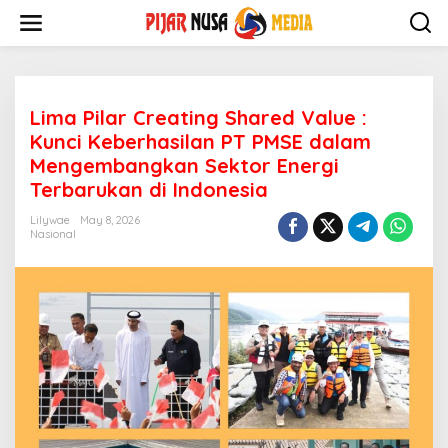
Skip
to
content
Lima Pilar Creating Shared Value :
Kunci Keberhasilan PT PMSE dalam
Mengembangkan Sektor Energi
Terbarukan di Indonesia
Lilywae
May 8, 2026
Nasional