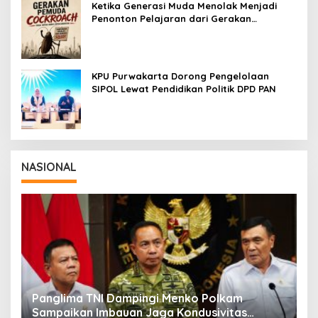
Ketika Generasi Muda Menolak Menjadi
Penonton Pelajaran dari Gerakan
Cockroach di India
KPU Purwakarta Dorong Pengelolaan
SIPOL Lewat Pendidikan Politik DPD PAN
NASIONAL
Panglima TNI Dampingi Menko Polkam
P
Sampaikan Imbauan Jaga Kondusivitas
M