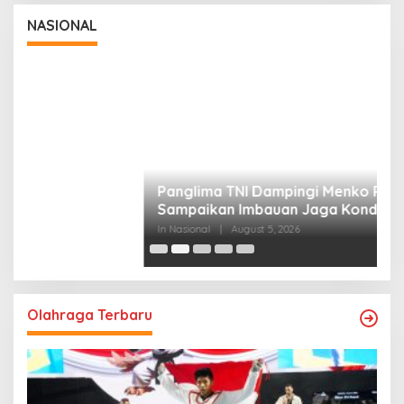
Sampaikan Imbauan Jaga Kondusivitas
Bangsa
In Nasional
|
August 5, 2026
NASIONAL
P
M
In
Olahraga Terbaru