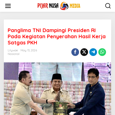
Skip
to
content
Panglima TNI Dampingi Presiden RI
Pada Kegiatan Penyerahan Hasil Kerja
Satgas PKH
Lilywae
May 13, 2026
Nasional