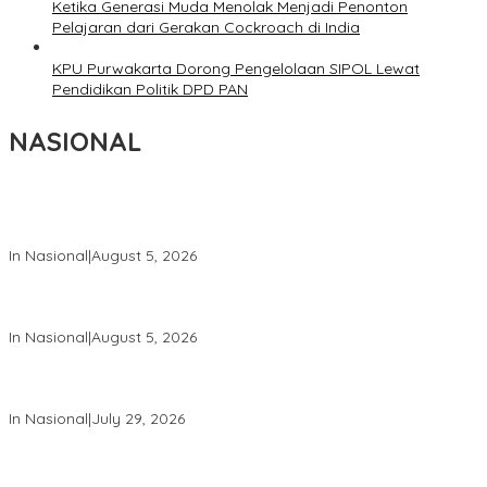
Ketika Generasi Muda Menolak Menjadi Penonton
Pelajaran dari Gerakan Cockroach di India
KPU Purwakarta Dorong Pengelolaan SIPOL Lewat
Pendidikan Politik DPD PAN
NASIONAL
Wakil Panglima TNI dan Sejumlah Pejabat Negara Terima
Warga Kehormatan dan Brevet Korps Marinir
In Nasional
|
August 5, 2026
Panglima TNI Dampingi Menko Polkam Sampaikan Imbauan
Jaga Kondusivitas Bangsa
In Nasional
|
August 5, 2026
Panglima TNI Hadiri Pelantikan Pamong Praja Muda IPDN
Angkatan XXXIII Tahun 2026
In Nasional
|
July 29, 2026
Panglima TNI Hadiri Upacara Prasetya Perwira (Praspa) TNI
dan Polri Tahun 2026 di Istana Negara