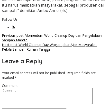
itu harus melibatkan masyarakat, sebagai produsen dari
sampah,” demikian Ambu Anne. (rls)
Follow Us
Post
Previous post
Momentum World Cleanup Day dan Pengelolaan
Sampah Mandiri
navigation
Next post
World Cleanup Day Wagub Jabar Ajak Masyarakat
Kelola Sampah Rumah Tangga
Leave a Reply
Your email address will not be published.
Required fields are
marked
*
Comment