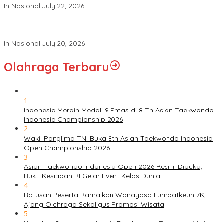
In Nasional
|
July 22, 2026
Panglima TNI Hadiri Sidang Kabinet Paripurna Dipimpin Presiden
RI
In Nasional
|
July 20, 2026
Olahraga Terbaru
1
Indonesia Meraih Medali 9 Emas di 8 Th Asian Taekwondo
Indonesia Championship 2026
2
Wakil Panglima TNI Buka 8th Asian Taekwondo Indonesia
Open Championship 2026
3
Asian Taekwondo Indonesia Open 2026 Resmi Dibuka,
Bukti Kesiapan RI Gelar Event Kelas Dunia
4
Ratusan Peserta Ramaikan Wanayasa Lumpatkeun 7K,
Ajang Olahraga Sekaligus Promosi Wisata
5