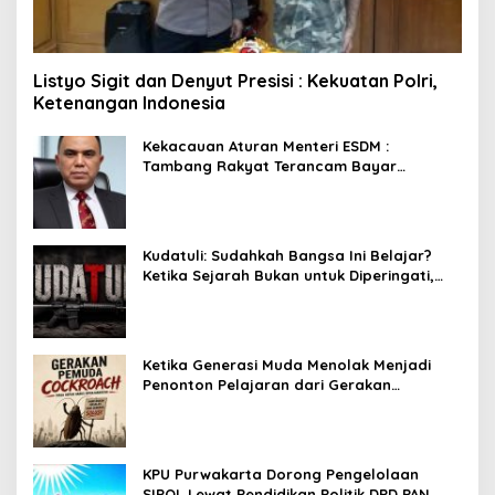
Listyo Sigit dan Denyut Presisi : Kekuatan Polri,
Ketenangan Indonesia
Kekacauan Aturan Menteri ESDM :
Tambang Rakyat Terancam Bayar
Reklamasi Berkali-kali
Kudatuli: Sudahkah Bangsa Ini Belajar?
Ketika Sejarah Bukan untuk Diperingati,
tetapi untuk Dihayati
Ketika Generasi Muda Menolak Menjadi
Penonton Pelajaran dari Gerakan
Cockroach di India
KPU Purwakarta Dorong Pengelolaan
SIPOL Lewat Pendidikan Politik DPD PAN