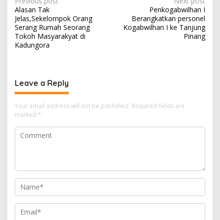
Post
Previous post
Next post
Alasan Tak
Penkogabwilhan I
navigation
Jelas,Sekelompok Orang
Berangkatkan personel
Serang Rumah Seorang
Kogabwilhan I ke Tanjung
Tokoh Masyarakyat di
Pinang
Kadungora
Leave a Reply
Your email address will not be published.
Required fields are
marked
*