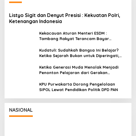
Listyo Sigit dan Denyut Presisi : Kekuatan Polri,
Ketenangan Indonesia
Kekacauan Aturan Menteri ESDM :
Tambang Rakyat Terancam Bayar
Reklamasi Berkali-kali
Kudatuli: Sudahkah Bangsa Ini Belajar?
Ketika Sejarah Bukan untuk Diperingati,
tetapi untuk Dihayati
Ketika Generasi Muda Menolak Menjadi
Penonton Pelajaran dari Gerakan
Cockroach di India
KPU Purwakarta Dorong Pengelolaan
SIPOL Lewat Pendidikan Politik DPD PAN
Wakil Panglima TNI dan Sejumlah Pejabat
Negara Terima Warga Kehormatan dan
Brevet Korps Marinir
In Nasional
|
August 5, 2026
NASIONAL