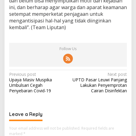
dan belum bisa menyimpulkan motif dari kejadian
ini, dan berharap agar warga dan aparat keamanan
setempat memperketat penjagaan untuk
mengantisipasi hal-hal yang tidak diinginkan
kembali”. (Team Liputan)
Follow Us
Post
Previous post
Next post
Upaya Masiv Muspika
UPTD Pasar Leuwi Panjang
navigation
Umbulsari Cegah
Lakukan Penyemprotan
Penyebaran Covid-19
Cairan Disinfektan
Leave a Reply
Your email address will not be published.
Required fields are
marked
*