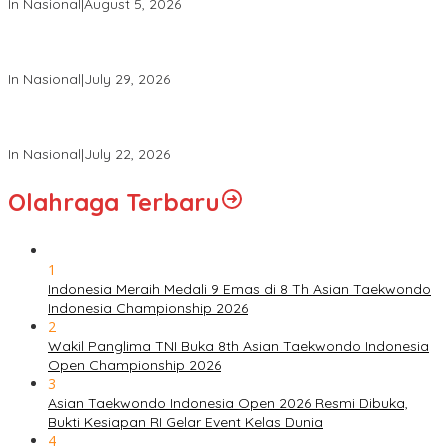
In Nasional
|
August 5, 2026
Panglima TNI Hadiri Pelantikan Pamong Praja Muda IPDN
Angkatan XXXIII Tahun 2026
In Nasional
|
July 29, 2026
Panglima TNI Hadiri Upacara Prasetya Perwira (Praspa) TNI
dan Polri Tahun 2026 di Istana Negara
In Nasional
|
July 22, 2026
Olahraga Terbaru
1
Indonesia Meraih Medali 9 Emas di 8 Th Asian Taekwondo
Indonesia Championship 2026
2
Wakil Panglima TNI Buka 8th Asian Taekwondo Indonesia
Open Championship 2026
3
Asian Taekwondo Indonesia Open 2026 Resmi Dibuka,
Bukti Kesiapan RI Gelar Event Kelas Dunia
4