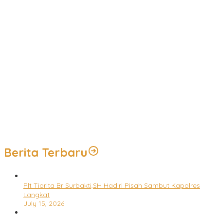
Laporan Keluarga Alm Sutrimo Jadi Momentum Bagus Bagi Polri
untuk Menyempurnakan Capaian Setelah Membongkar Kasus
Febrie
Wapang TNI Tinjau Kesiapan Yonif TP di Sumatera Utara
Sambut Kemerdekaan, Satlinmas se-Campaka Gelar Lomba
Peraturan Baris Berbaris
Cegah Kecelakaan, Satlantas Purwakarta Gencar Sosialisasi di
Kawasan Industri Bukit Indah
Peduli Kekeringan, Polri Distribusikan Air Bersih di Kampung
Cikopak Purwakarta
Berita Terbaru
Plt Tiorita Br Surbakti,SH Hadiri Pisah Sambut Kapolres
Langkat
July 15, 2026