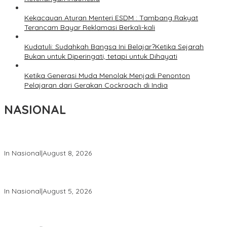
Kekacauan Aturan Menteri ESDM : Tambang Rakyat
Terancam Bayar Reklamasi Berkali-kali
Kudatuli: Sudahkah Bangsa Ini Belajar?Ketika Sejarah
Bukan untuk Diperingati, tetapi untuk Dihayati
Ketika Generasi Muda Menolak Menjadi Penonton
Pelajaran dari Gerakan Cockroach di India
NASIONAL
Wapang TNI Tinjau Kesiapan Yonif TP di Sumatera Utara
In Nasional
|
August 8, 2026
Wakil Panglima TNI dan Sejumlah Pejabat Negara Terima
Warga Kehormatan dan Brevet Korps Marinir
In Nasional
|
August 5, 2026
Panglima TNI Dampingi Menko Polkam Sampaikan Imbauan
Jaga Kondusivitas Bangsa