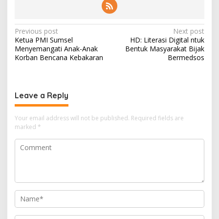
Post
Previous post
Next post
Ketua PMI Sumsel
HD: Literasi Digital ntuk
navigation
Menyemangati Anak-Anak
Bentuk Masyarakat Bijak
Korban Bencana Kebakaran
Bermedsos
Leave a Reply
Your email address will not be published.
Required fields are
marked
*