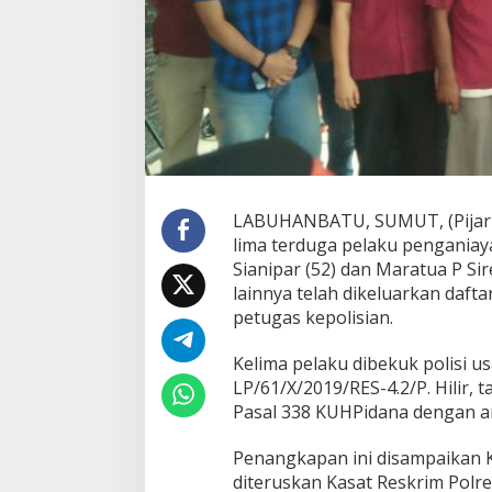
LABUHANBATU, SUMUT, (Pijarn
lima terduga pelaku pengani
Sianipar (52) dan Maratua P Si
lainnya telah dikeluarkan daft
petugas kepolisian.
Kelima pelaku dibekuk polisi us
LP/61/X/2019/RES-4.2/P. Hilir,
Pasal 338 KUHPidana dengan a
Penangkapan ini disampaikan K
diteruskan Kasat Reskrim Polr