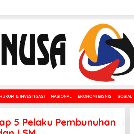
HUKUM & INVESTIGASI
NASIONAL
EKONOMI BISNIS
SOSIAL
kap 5 Pelaku Pembunuhan
dan LSM