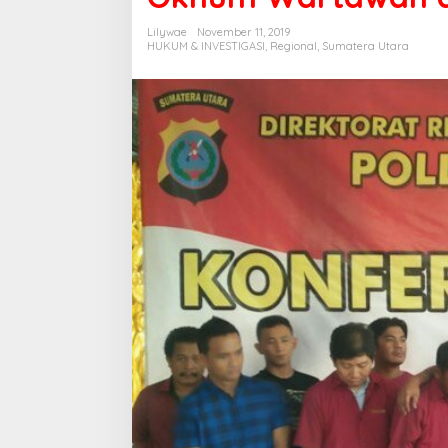
Lilywae
November 11, 2019
HUKUM & INVESTIGASI
,
Regional
,
Sumatera Utara