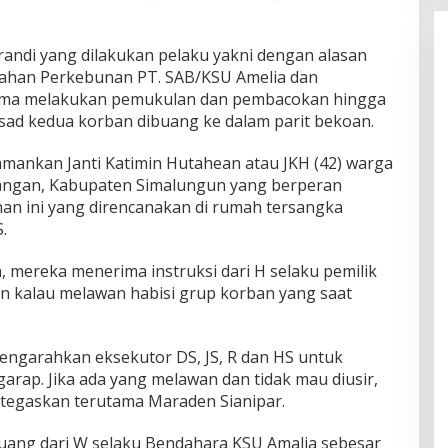
andi yang dilakukan pelaku yakni dengan alasan
lahan Perkebunan PT. SAB/KSU Amelia dan
sama melakukan pemukulan dan pembacokan hingga
sad kedua korban dibuang ke dalam parit bekoan.
amankan Janti Katimin Hutahean atau JKH (42) warga
angan, Kabupaten Simalungun yang berperan
an ini yang direncanakan di rumah tersangka
.
mereka menerima instruksi dari H selaku pemilik
n kalau melawan habisi grup korban yang saat
engarahkan eksekutor DS, JS, R dan HS untuk
rap. Jika ada yang melawan dan tidak mau diusir,
egaskan terutama Maraden Sianipar.
uang dari W selaku Bendahara KSU Amalia sebesar