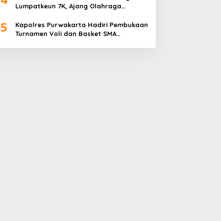
Lumpatkeun 7K, Ajang Olahraga
Sekaligus Promosi Wisata
5
Kapolres Purwakarta Hadiri Pembukaan
Turnamen Voli dan Basket SMA
Indorama Founder’s Day 2026