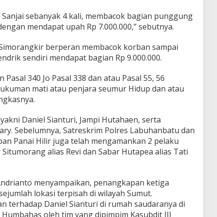
 Sanjai sebanyak 4 kali, membacok bagian punggung
 dengan mendapat upah Rp 7.000.000,” sebutnya.
 Simorangkir berperan membacok korban sampai
ndrik sendiri mendapat bagian Rp 9.000.000.
 Pasal 340 Jo Pasal 338 dan atau Pasal 55, 56
ukuman mati atau penjara seumur Hidup dan atau
ngkasnya.
akni Daniel Sianturi, Jampi Hutahaen, serta
ary. Sebelumnya, Satreskrim Polres Labuhanbatu dan
an Panai Hilir juga telah mengamankan 2 pelaku
 Situmorang alias Revi dan Sabar Hutapea alias Tati
 Andrianto menyampaikan, penangkapan ketiga
sejumlah lokasi terpisah di wilayah Sumut.
 terhadap Daniel Sianturi di rumah saudaranya di
n, Humbahas oleh tim yang dipimpim Kasubdit III