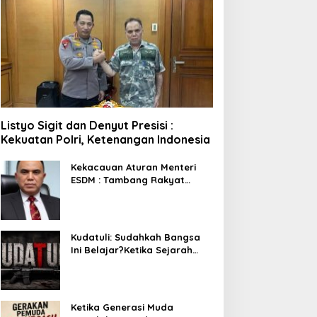
Listyo Sigit dan Denyut Presisi :
Kekuatan Polri, Ketenangan Indonesia
Kekacauan Aturan Menteri
ESDM : Tambang Rakyat
Terancam Bayar Reklamasi
Berkali-kali
Kudatuli: Sudahkah Bangsa
Ini Belajar?Ketika Sejarah
Bukan untuk Diperingati,
tetapi untuk Dihayati
Ketika Generasi Muda