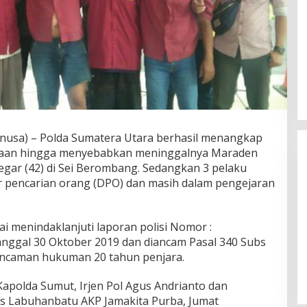
usa) – Polda Sumatera Utara berhasil menangkap
ayaan hingga menyebabkan meninggalnya Maraden
regar (42) di Sei Berombang. Sedangkan 3 pelaku
ar pencarian orang (DPO) dan masih dalam pengejaran
ai menindaklanjuti laporan polisi Nomor :
Wakil Panglima TNI dan Sejumlah
 tanggal 30 Oktober 2019 dan diancam Pasal 340 Subs
Pejabat Negara Terima Warga
ncaman hukuman 20 tahun penjara.
Kehormatan dan Brevet Korps
In Nasional
|
August 5, 2026
Marinir
apolda Sumut, Irjen Pol Agus Andrianto dan
es Labuhanbatu AKP Jamakita Purba, Jumat