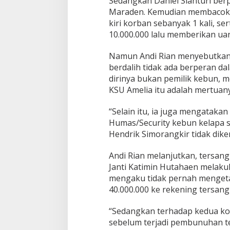
Sedangkan Daniel Sianturi ber
Maraden. Kemudian membacok k
kiri korban sebanyak 1 kali, s
10.000.000 lalu memberikan uan
Namun Andi Rian menyebutkan,
berdalih tidak ada berperan d
dirinya bukan pemilik kebun, m
KSU Amelia itu adalah mertuany
“Selain itu, ia juga mengataka
Humas/Security kebun kelapa 
Hendrik Simorangkir tidak dike
Andi Rian melanjutkan, tersan
Janti Katimin Hutahaen melak
mengaku tidak pernah mengeta
40.000.000 ke rekening tersang
“Sedangkan terhadap kedua ko
sebelum terjadi pembunuhan t