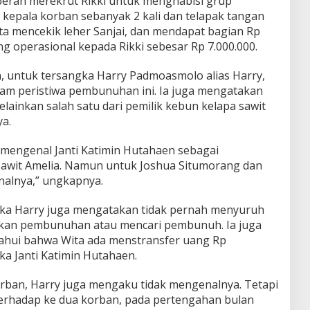
peran merekrut Rikki untuk menghabisi grup
epala korban sebanyak 2 kali dan telapak tangan
erta mencekik leher Sanjai, dan mendapat bagian Rp
g operasional kepada Rikki sebesar Rp 7.000.000.
 untuk tersangka Harry Padmoasmolo alias Harry,
alam peristiwa pembunuhan ini. Ia juga mengatakan
elainkan salah satu dari pemilik kebun kelapa sawit
a.
n mengenal Janti Katimin Hutahaen sebagai
sawit Amelia. Namun untuk Joshua Situmorang dan
nalnya,” ungkapnya.
gka Harry juga mengatakan tidak pernah menyuruh
ukan pembunuhan atau mencari pembunuh. Ia juga
hui bahwa Wita ada menstransfer uang Rp
ka Janti Katimin Hutahaen.
rban, Harry juga mengaku tidak mengenalnya. Tetapi
erhadap ke dua korban, pada pertengahan bulan