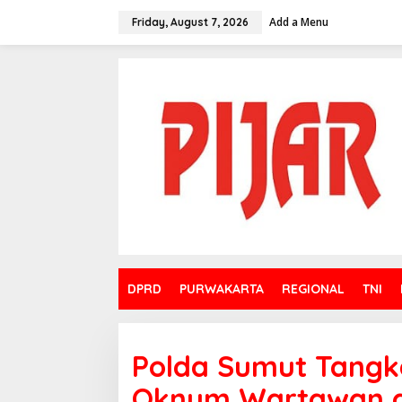
Skip
to
Add a Menu
Friday, August 7, 2026
content
DPRD
PURWAKARTA
REGIONAL
TNI
Polda Sumut Tang
Oknum Wartawan 