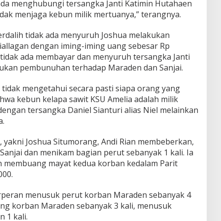
da menghubungi tersangka Janti Katimin Hutahaen
ak menjaga kebun milik mertuanya,” terangnya.
berdalih tidak ada menyuruh Joshua melakukan
allagan dengan iming-iming uang sebesar Rp
 tidak ada membayar dan menyuruh tersangka Janti
ukan pembunuhan terhadap Maraden dan Sanjai.
 tidak mengetahui secara pasti siapa orang yang
wa kebun kelapa sawit KSU Amelia adalah milik
engan tersangka Daniel Sianturi alias Niel melainkan
a.
, yakni Joshua Situmorang, Andi Rian membeberkan,
njai dan menikam bagian perut sebanyak 1 kali. Ia
n membuang mayat kedua korban kedalam Parit
000.
berperan menusuk perut korban Maraden sebanyak 4
ng korban Maraden sebanyak 3 kali, menusuk
1 kali.