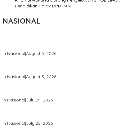
KPU Purwakarta Dorong Pengelolaan SIPOL Lewat
Pendidikan Politik DPD PAN
NASIONAL
Wakil Panglima TNI dan Sejumlah Pejabat Negara Terima
Warga Kehormatan dan Brevet Korps Marinir
In Nasional
|
August 5, 2026
Panglima TNI Dampingi Menko Polkam Sampaikan Imbauan
Jaga Kondusivitas Bangsa
In Nasional
|
August 5, 2026
Panglima TNI Hadiri Pelantikan Pamong Praja Muda IPDN
Angkatan XXXIII Tahun 2026
In Nasional
|
July 29, 2026
Panglima TNI Hadiri Upacara Prasetya Perwira (Praspa) TNI
dan Polri Tahun 2026 di Istana Negara
In Nasional
|
July 22, 2026
Panglima TNI Hadiri Sidang Kabinet Paripurna Dipimpin Presiden