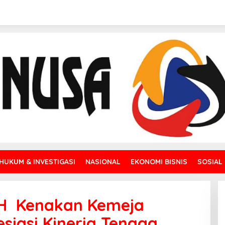
HUKUM & INVESTIGASI
NASIONAL
EKONOMI BISNIS
SOSIAL
DH Kenakan Kemeja
siasi Kinerja Tenaga