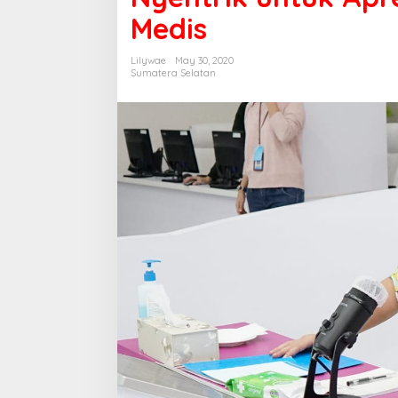
Medis
Lilywae
May 30, 2020
Sumatera Selatan