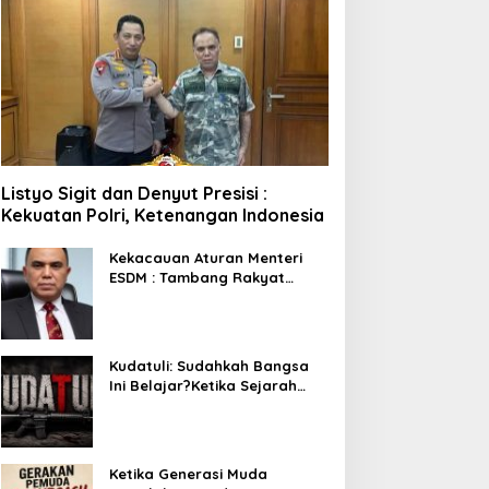
Listyo Sigit dan Denyut Presisi :
Kekuatan Polri, Ketenangan Indonesia
Kekacauan Aturan Menteri
ESDM : Tambang Rakyat
Terancam Bayar Reklamasi
Berkali-kali
Kudatuli: Sudahkah Bangsa
Ini Belajar?Ketika Sejarah
Bukan untuk Diperingati,
tetapi untuk Dihayati
Ketika Generasi Muda