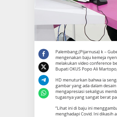
Palembang,(Pijarnusa) k – Gu
mengenakan baju kemeja nyentr
melakukan video conference b
Bupati OKUS Popo Ali Martopo,
HD menuturkan bahwa ia senga
gambar yang ada dalam desain 
mengapresiasi sekaligus memb
tugasnya yang sangat berat pa
“Lihat ini di baju ini mengga
menghadapi Covid. Ini dikasih 