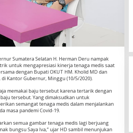
bernur Sumatera Selatan H. Herman Deru nampak
ik untuk mengapresiasi kinerja tenaga medis saat
ersama dengan Bupati OKUT HM. Kholid MD dan
 di Kantor Gubernur, Minggu (10/5/2020).
ja memakai baju tersebut karena tertarik dengan
baju tersebut. Yang dimaksudkan untuk
Wakil Panglima TNI dan Sejumlah
erikan semangat tenaga medis dalam menjalankan
Pejabat Negara Terima Warga
da masa pandemi Covid-19.
Kehormatan dan Brevet Korps
In Nasional
|
August 5, 2026
Marinir
mbarkan semua gambar tenaga medis lagi berjuang
anak bungsu Saya Iva,” ujar HD sambil menunjukan