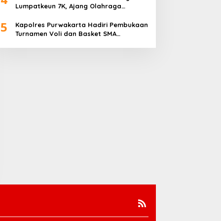
Lumpatkeun 7K, Ajang Olahraga
Sekaligus Promosi Wisata
5
Kapolres Purwakarta Hadiri Pembukaan
Turnamen Voli dan Basket SMA
Indorama Founder’s Day 2026