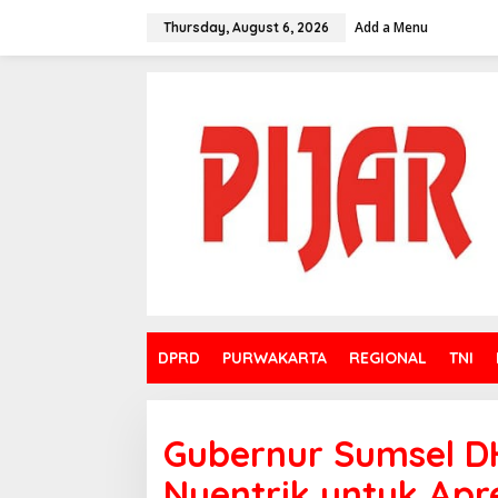
Skip
to
Add a Menu
Thursday, August 6, 2026
content
DPRD
PURWAKARTA
REGIONAL
TNI
Gubernur Sumsel 
Nyentrik untuk Apre