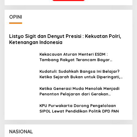
OPINI
Listyo Sigit dan Denyut Presisi : Kekuatan Polri,
Ketenangan Indonesia
Kekacauan Aturan Menteri ESDM :
Tambang Rakyat Terancam Bayar
Reklamasi Berkali-kali
Kudatuli: Sudahkah Bangsa Ini Belajar?
Ketika Sejarah Bukan untuk Diperingati,
tetapi untuk Dihayati
Ketika Generasi Muda Menolak Menjadi
Penonton Pelajaran dari Gerakan
Cockroach di India
KPU Purwakarta Dorong Pengelolaan
SIPOL Lewat Pendidikan Politik DPD PAN
Wakil Panglima TNI dan Sejumlah Pejabat
Negara Terima Warga Kehormatan dan
Brevet Korps Marinir
In Nasional
|
August 5, 2026
NASIONAL