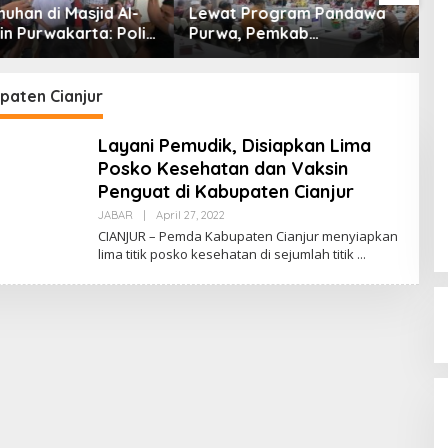
 di Masjid Al-
Lewat Program Pandawa
Kapo
Purwakarta: Polisi
Purwa, Pemkab
Adala
S. dan Sejumlah
Purwakarta Komitmen Tak
Pendi
kti
Ada Anak Tertinggal
Jadi 
Sekolah
paten Cianjur
Layani Pemudik, Disiapkan Lima
Posko Kesehatan dan Vaksin
Penguat di Kabupaten Cianjur
By
JABAR
|
April 27, 2022
Lilywae
CIANJUR – Pemda Kabupaten Cianjur menyiapkan
lima titik posko kesehatan di sejumlah titik