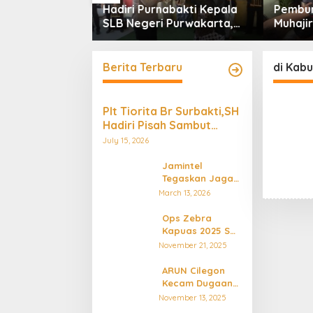
 Bupati,
Hadiri Purnabakti Kepala
Pembunuhan
Sudirman
SLB Negeri Purwakarta,
Muhajirin 
bali
Polres Perkuat Sinergi
Amankan F.
untuk Pendidikan Inklusif
Barang Bu
dan Pelayanan Humanis
Berita Terbaru
di Kabu
Plt Tiorita Br Surbakti,SH
Hadiri Pisah Sambut
Kapolres Langkat
July 15, 2026
Jamintel
Tegaskan Jaga
Desa Bukan Alat
March 13, 2026
Kriminalisasi,
Tapi Penguat
Ops Zebra
Tata Kelola
Kapuas 2025 Sat
Desa
Lantas Polresta
November 21, 2025
Pontianak
Berikan 43 Tilang
ARUN Cilegon
dan 22 Teguran
Kecam Dugaan
Pelanggaran
November 13, 2025
Regulasi