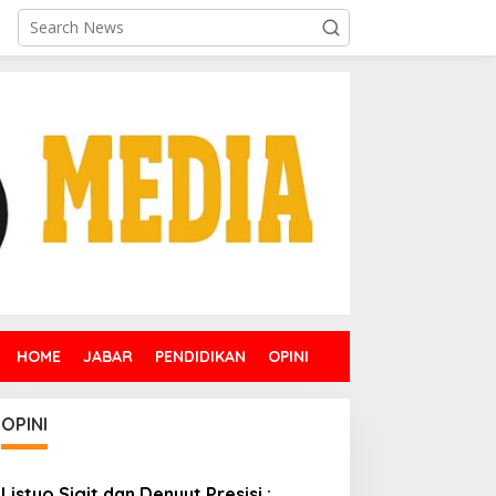
HOME
JABAR
PENDIDIKAN
OPINI
OPINI
Listyo Sigit dan Denyut Presisi :