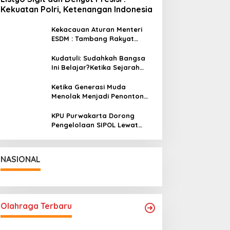
lres Purwakarta: Anak
Ngosrek Bareng Bupati,
Kekuatan Polri, Ketenangan Indonesia
h Aset Bangsa,
Trotoar Jalan Sudirman
dikan Usia Dini Harus
Purwakarta Kembali
Kekacauan Aturan Menteri
Prioritas
Kinclong
ESDM : Tambang Rakyat
Terancam Bayar Reklamasi
Berkali-kali
Kudatuli: Sudahkah Bangsa
Ini Belajar?Ketika Sejarah
Bukan untuk Diperingati,
tetapi untuk Dihayati
Ketika Generasi Muda
Menolak Menjadi Penonton
Pelajaran dari Gerakan
Cockroach di India
KPU Purwakarta Dorong
Pengelolaan SIPOL Lewat
Pendidikan Politik DPD PAN
NASIONAL
Olahraga Terbaru