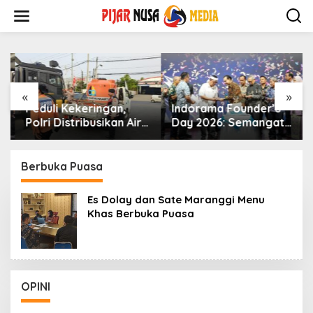
Skip
to
content
«
»
Peduli Kekeringan,
Indorama Founder’s
Polri Distribusikan Air
Day 2026: Semangat
Bersih di Kampung
Kebersamaan dan
Cikopak Purwakarta
Kepedulian untuk
Purwakarta
Berbuka Puasa
Es Dolay dan Sate Maranggi Menu
Khas Berbuka Puasa
OPINI