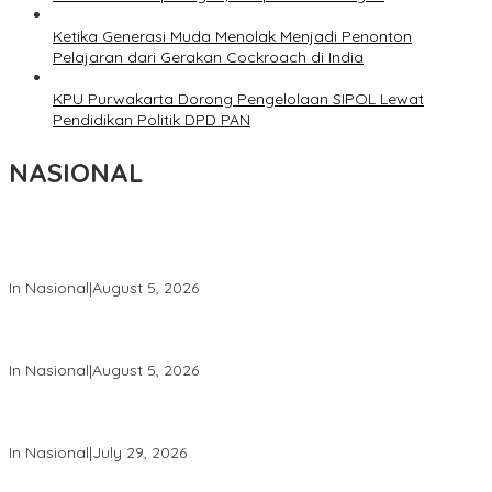
Ketika Generasi Muda Menolak Menjadi Penonton
Pelajaran dari Gerakan Cockroach di India
KPU Purwakarta Dorong Pengelolaan SIPOL Lewat
Pendidikan Politik DPD PAN
NASIONAL
Wakil Panglima TNI dan Sejumlah Pejabat Negara Terima
Warga Kehormatan dan Brevet Korps Marinir
In Nasional
|
August 5, 2026
Panglima TNI Dampingi Menko Polkam Sampaikan Imbauan
Jaga Kondusivitas Bangsa
In Nasional
|
August 5, 2026
Panglima TNI Hadiri Pelantikan Pamong Praja Muda IPDN
Angkatan XXXIII Tahun 2026
In Nasional
|
July 29, 2026