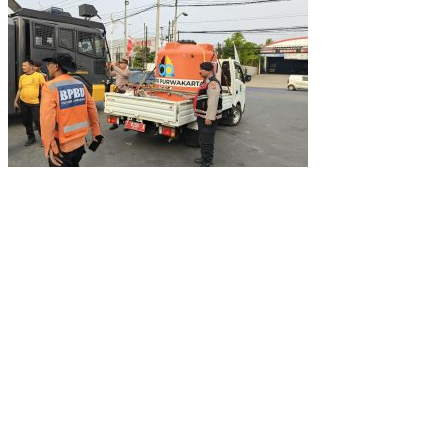
Peduli Kekeringan, Polri Distribusikan Air Bersih di Kampung
Cikopak Purwakarta
Indorama Founder’s Day 2026: Semangat Kebersamaan dan
Kepedulian untuk Purwakarta
Hadiri Purnabakti Kepala SLB Negeri Purwakarta, Polres Perkuat
Sinergi untuk Pendidikan Inklusif dan Pelayanan Humanis
Pembunuhan di Masjid Al-Muhajirin Purwakarta: Polisi Amankan
F.S. dan Sejumlah Barang Bukti
Lewat Program Pandawa Purwa, Pemkab Purwakarta
Komitmen Tak Ada Anak Tertinggal Sekolah