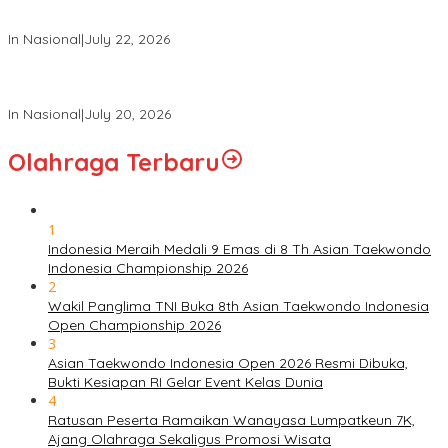
Panglima TNI Hadiri Upacara Prasetya Perwira (Praspa) TNI
dan Polri Tahun 2026 di Istana Negara
In Nasional
|
July 22, 2026
Panglima TNI Hadiri Sidang Kabinet Paripurna Dipimpin Presiden
RI
In Nasional
|
July 20, 2026
Olahraga Terbaru
1
Indonesia Meraih Medali 9 Emas di 8 Th Asian Taekwondo
Indonesia Championship 2026
2
Wakil Panglima TNI Buka 8th Asian Taekwondo Indonesia
Open Championship 2026
3
Asian Taekwondo Indonesia Open 2026 Resmi Dibuka,
Bukti Kesiapan RI Gelar Event Kelas Dunia
4
Ratusan Peserta Ramaikan Wanayasa Lumpatkeun 7K,
Ajang Olahraga Sekaligus Promosi Wisata