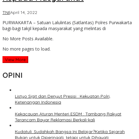
by
TNI
|
April 14, 2022
lilywae
PURWAKARTA – Satuan Lalulintas (Satlantas) Polres Purwakarta
bagi-bagi takjil kepada masyarakat yang melintas di
No More Posts Available.
No more pages to load.
View More
OPINI
Listyo Sigit dan Denyut Presisi : Kekuatan Polri,
Ketenangan Indonesia
Kekacauan Aturan Menteri ESDM : Tambang Rakyat
Terancam Bayar Reklamasi Berkali-kali
Kudatuli: Sudahkah Bangsa Ini Belajar?Ketika Sejarah
Bukan untuk Diperingati, tetapi untuk Dihayati