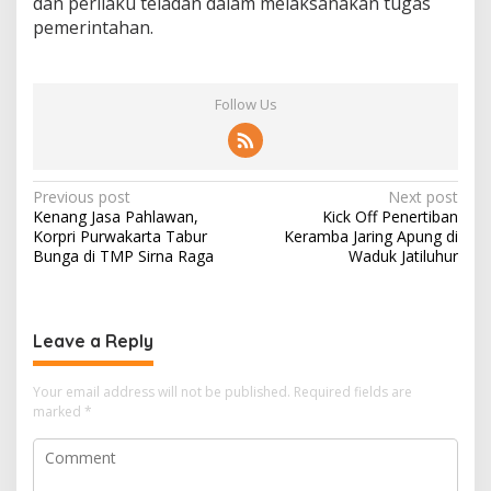
dan perilaku teladan dalam melaksanakan tugas
pemerintahan.
Follow Us
Post
Previous post
Next post
Kenang Jasa Pahlawan,
Kick Off Penertiban
navigation
Korpri Purwakarta Tabur
Keramba Jaring Apung di
Bunga di TMP Sirna Raga
Waduk Jatiluhur
Leave a Reply
Your email address will not be published.
Required fields are
marked
*