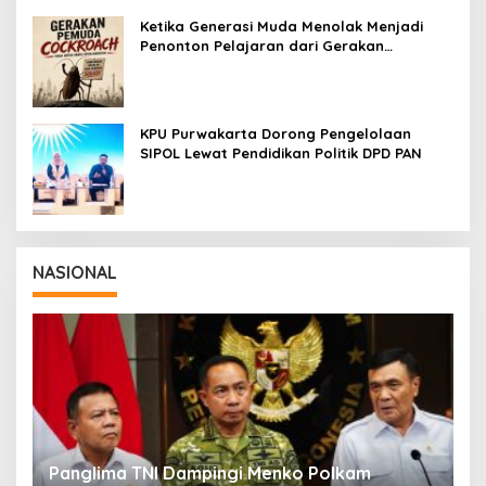
Ketika Generasi Muda Menolak Menjadi
Penonton Pelajaran dari Gerakan
Cockroach di India
KPU Purwakarta Dorong Pengelolaan
SIPOL Lewat Pendidikan Politik DPD PAN
NASIONAL
Panglima TNI Dampingi Menko Polkam
P