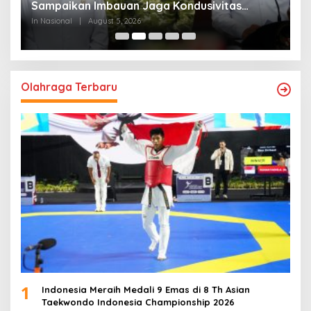
Sampaikan Imbauan Jaga Kondusivitas
M
Bangsa
In Nasional
|
August 5, 2026
In
Olahraga Terbaru
1
Indonesia Meraih Medali 9 Emas di 8 Th Asian
Taekwondo Indonesia Championship 2026