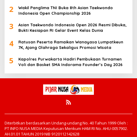
2
Wakil Panglima TNI Buka 8th Asian Taekwondo
Indonesia Open Championship 2026
3
Asian Taekwondo Indonesia Open 2026 Resmi Dibuka,
Bukti Kesiapan RI Gelar Event Kelas Dunia
4
Ratusan Peserta Ramaikan Wanayasa Lumpatkeun
7K, Ajang Olahraga Sekaligus Promosi Wisata
5
Kapolres Purwakarta Hadiri Pembukaan Turnamen
Voli dan Basket SMA Indorama Founder’s Day 2026
Diterbitkan berdasarkan Undang-undang No. 40 Tahun 1999 Oleh :
PT INFO NUSA MEDIA Keputusan Menkum HAM RI No. AHU-0057902.
AH.01.01 TAHUN 2019 NIB 9120112142628