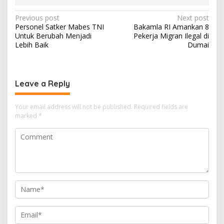
Post
Previous post
Next post
Personel Satker Mabes TNI
Bakamla RI Amankan 8
navigation
Untuk Berubah Menjadi
Pekerja Migran Ilegal di
Lebih Baik
Dumai
Leave a Reply
Your email address will not be published.
Required fields are
marked
*