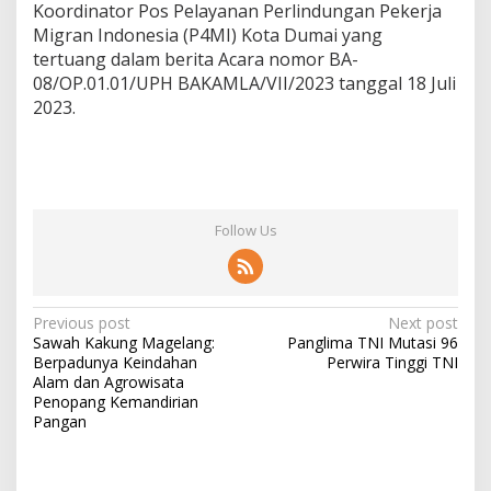
Koordinator Pos Pelayanan Perlindungan Pekerja
Migran Indonesia (P4MI) Kota Dumai yang
tertuang dalam berita Acara nomor BA-
08/OP.01.01/UPH BAKAMLA/VII/2023 tanggal 18 Juli
2023.
Follow Us
Post
Previous post
Next post
Sawah Kakung Magelang:
Panglima TNI Mutasi 96
navigation
Berpadunya Keindahan
Perwira Tinggi TNI
Alam dan Agrowisata
Penopang Kemandirian
Pangan