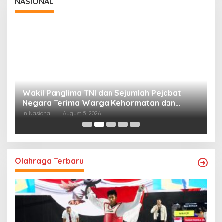
NASIONAL
Wakil Panglima TNI dan Sejumlah Pejabat
P
Negara Terima Warga Kehormatan dan
S
Brevet Korps Marinir
B
In Nasional
|
August 5, 2026
In
Olahraga Terbaru