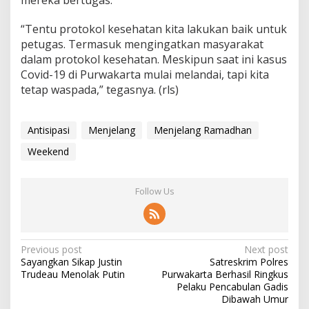
“Tentu protokol kesehatan kita lakukan baik untuk
petugas. Termasuk mengingatkan masyarakat
dalam protokol kesehatan. Meskipun saat ini kasus
Covid-19 di Purwakarta mulai melandai, tapi kita
tetap waspada,” tegasnya. (rls)
Antisipasi
Menjelang
Menjelang Ramadhan
Weekend
Follow Us
Post
Previous post
Next post
Sayangkan Sikap Justin
Satreskrim Polres
navigation
Trudeau Menolak Putin
Purwakarta Berhasil Ringkus
Pelaku Pencabulan Gadis
Dibawah Umur