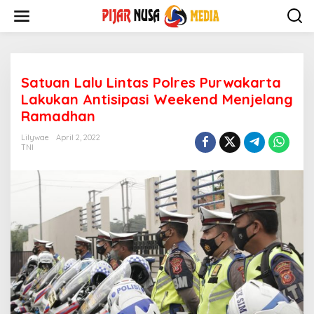
Skip
to
content
Satuan Lalu Lintas Polres Purwakarta
Lakukan Antisipasi Weekend Menjelang
Ramadhan
Lilywae
April 2, 2022
TNI