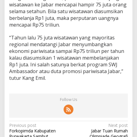
wisatawan ke Jabar mencapai hampir 75 juta orang
selama setahun. Bila satu wisatawan diasumsikan
berbelanja Rp1 juta, maka perputaran uangnya
mencapai Rp75 triliun.
“Tahun lalu 75 juta wisatawan yang mayoritas
regional mendatangi Jabar menyumbangkan
ekonomi pariwisata sampai Rp75 triliun per tahun
kalau diasumsikan 1 wisatawan membelanjakan
Rp1 juta. Ini salah satunya berkat program SWJ
Ambassador atau duta promosi pariwisata Jabar,”
tutur Kang Emil.
Follow Us
Post
Previous post
Next post
Forkopimda Kabupaten
Jabar Tuan Rumah
navigation
Purwakarta Sambut
Olimpiade Geografi