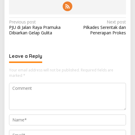
Post
Previous post
Next post
PJU di Jalan Raya Pramuka
Pilkades Serentak dan
navigation
Dibiarkan Gelap Gulita
Penerapan Prokes
Leave a Reply
Your email address will not be published.
Required fields are
marked
*