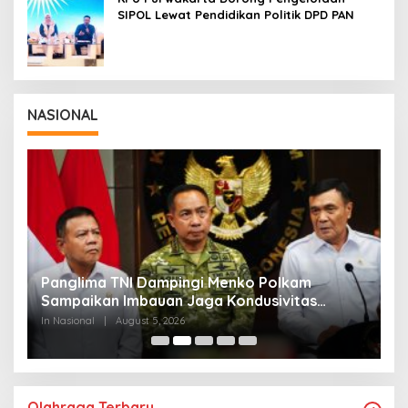
SIPOL Lewat Pendidikan Politik DPD PAN
NASIONAL
Panglima TNI Dampingi Menko Polkam
P
Sampaikan Imbauan Jaga Kondusivitas
M
Bangsa
In Nasional
|
August 5, 2026
In
Olahraga Terbaru