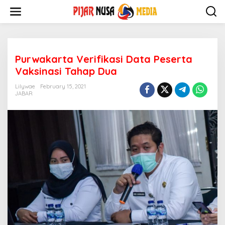
Skip
to
content
Purwakarta Verifikasi Data Peserta
Vaksinasi Tahap Dua
Lilywae
February 15, 2021
JABAR