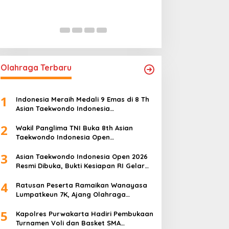
Polkam Sampaikan I
Kondusivitas Bangsa
In Nasional
|
August 5, 2026
Olahraga Terbaru
1
Indonesia Meraih Medali 9 Emas di 8 Th
Asian Taekwondo Indonesia
Championship 2026
2
Wakil Panglima TNI Buka 8th Asian
Taekwondo Indonesia Open
Championship 2026
3
Asian Taekwondo Indonesia Open 2026
Resmi Dibuka, Bukti Kesiapan RI Gelar
Event Kelas Dunia
4
Ratusan Peserta Ramaikan Wanayasa
Lumpatkeun 7K, Ajang Olahraga
Sekaligus Promosi Wisata
5
Kapolres Purwakarta Hadiri Pembukaan
Turnamen Voli dan Basket SMA