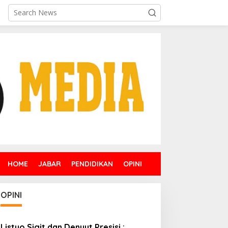
HOME
JABAR
PENDIDIKAN
OPINI
OPINI
Listyo Sigit dan Denyut Presisi :