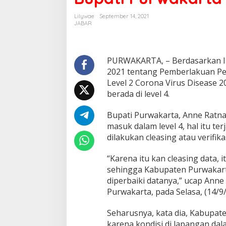
Lilywae
September 14, 2021
JABAR
PURWAKARTA, – Berdasarkan I
2021 tentang Pemberlakuan Pem
Level 2 Corona Virus Disease 2
berada di level 4.
Bupati Purwakarta, Anne Ratn
masuk dalam level 4, hal itu te
dilakukan cleasing atau verifik
“Karena itu kan cleasing data, i
sehingga Kabupaten Purwakarta d
diperbaiki datanya,” ucap Ann
Purwakarta, pada Selasa, (14/9/
Seharusnya, kata dia, Kabupate
karena kondisi di lapangan da