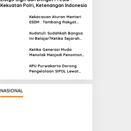
Kekuatan Polri, Ketenangan Indonesia
Kekacauan Aturan Menteri
ESDM : Tambang Rakyat
Terancam Bayar Reklamasi
Berkali-kali
Kudatuli: Sudahkah Bangsa
Ini Belajar?Ketika Sejarah
Bukan untuk Diperingati,
tetapi untuk Dihayati
Ketika Generasi Muda
Menolak Menjadi Penonton
Pelajaran dari Gerakan
Cockroach di India
KPU Purwakarta Dorong
Pengelolaan SIPOL Lewat
Pendidikan Politik DPD PAN
kil Panglima TNI dan Sejumlah
jabat Negara Terima Warga
hormatan dan Brevet Korps
Nasional
|
August 5, 2026
NASIONAL
rinir
Panglima TNI Dampin