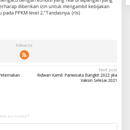
 mengacu dengan kondisi yang real di lapangan yang
rharap diberikan izin untuk mengambil kebijakan
pada PPKM level 2,”Tandasnya. (rls)
Follow Us
Next post
Peternakan
Ridwan Kamil: Pariwisata Bangkit 2022 jika
Vaksin Selesai 2021
ields are marked
*