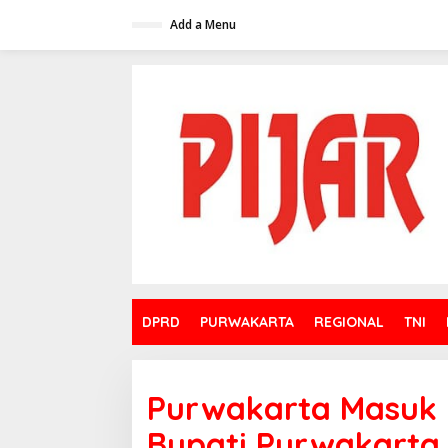
Skip
to
Add a Menu
content
DPRD
PURWAKARTA
REGIONAL
TNI
Purwakarta Masuk L
Bupati Purwakarta