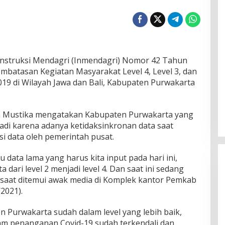
nstruksi Mendagri (Inmendagri) Nomor 42 Tahun
batasan Kegiatan Masyarakat Level 4, Level 3, dan
019 di Wilayah Jawa dan Bali, Kabupaten Purwakarta
a Mustika mengatakan Kabupaten Purwakarta yang
rjadi karena adanya ketidaksinkronan data saat
Wa
asi data oleh pemerintah pusat.
Pe
Ke
In 
tu data lama yang harus kita input pada hari ini,
Ma
ari level 2 menjadi level 4. Dan saat ini sedang
e saat ditemui awak media di Komplek kantor Pemkab
2021).
n Purwakarta sudah dalam level yang lebih baik,
lam penanganan Covid-19 sudah terkendali dan