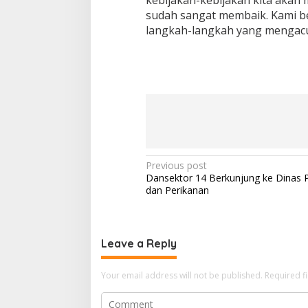
kebijakan-kebijakan kita akan
sudah sangat membaik. Kami be
langkah-langkah yang mengacu 
Post
Previous post
Dansektor 14 Berkunjung ke Dinas 
navigation
dan Perikanan
Leave a Reply
Your email address will not be published.
Required f