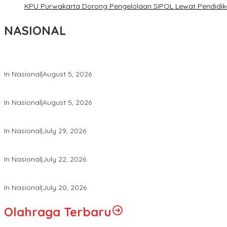
KPU Purwakarta Dorong Pengelolaan SIPOL Lewat Pendidika
NASIONAL
Wakil Panglima TNI dan Sejumlah Pejabat Negara Terima Warga 
In Nasional
|
August 5, 2026
Panglima TNI Dampingi Menko Polkam Sampaikan Imbauan Jaga 
In Nasional
|
August 5, 2026
Panglima TNI Hadiri Pelantikan Pamong Praja Muda IPDN Angkata
In Nasional
|
July 29, 2026
Panglima TNI Hadiri Upacara Prasetya Perwira (Praspa) TNI dan P
In Nasional
|
July 22, 2026
Panglima TNI Hadiri Sidang Kabinet Paripurna Dipimpin Presiden R
In Nasional
|
July 20, 2026
Olahraga Terbaru