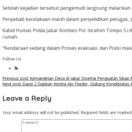
Setelah kejadian tersebut pengemudi langsung melarikan d
Penyebab kecelakaan masih dalam penyelidikan petugas, 
Kabid Humas Polda Jabar Kombes Pol. Ibrahim Tompo S.I.K
rumah.
“Kendaraan sedang dalam Proses evakuasi, dan Polisi ma
Follow Us
Post
Previous post
Kemandirian Desa di Jabar Disertai Penguatan Sikap A
Next post
Daop 2 Siapkan Kereta Api Feeder, Dukung Konektivitas 
navigation
Leave a Reply
Your email address will not be published.
Required fields are marke