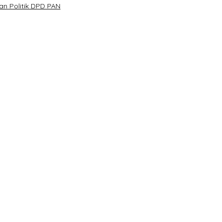
n Politik DPD PAN
Kehormatan dan Brevet Korps Marinir
Kondusivitas Bangsa
n XXXIII Tahun 2026
olri Tahun 2026 di Istana Negara
I