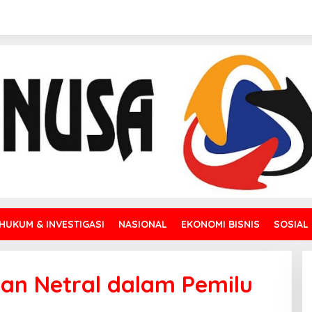
HUKUM & INVESTIGASI
NASIONAL
EKONOMI BISNIS
SOSIAL
an Netral dalam Pemilu