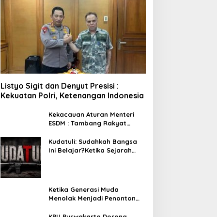
Listyo Sigit dan Denyut Presisi :
Kekuatan Polri, Ketenangan Indonesia
Kekacauan Aturan Menteri
ESDM : Tambang Rakyat
Terancam Bayar Reklamasi
Berkali-kali
Kudatuli: Sudahkah Bangsa
Ini Belajar?Ketika Sejarah
Bukan untuk Diperingati,
tetapi untuk Dihayati
Ketika Generasi Muda
Menolak Menjadi Penonton
Pelajaran dari Gerakan
Cockroach di India
KPU Purwakarta Dorong