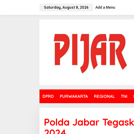
Skip
to
Add a Menu
Saturday, August 8, 2026
content
DPRD
PURWAKARTA
REGIONAL
TNI
Polda Jabar Tegask
2024