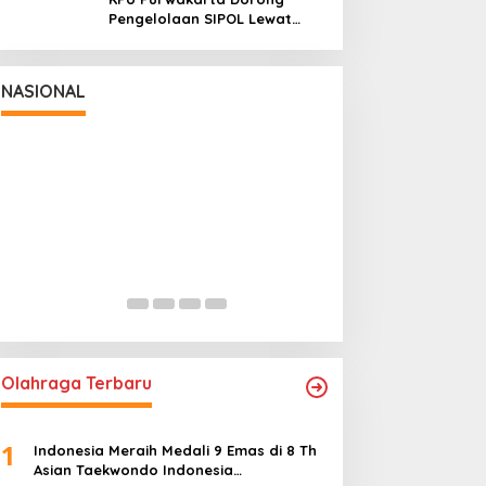
Pengelolaan SIPOL Lewat
Pendidikan Politik DPD PAN
NASIONAL
Panglima TNI Dampingi Menko
Panglima TNI Had
Polkam Sampaikan Imbauan Jaga
Pamong Praja M
Kondusivitas Bangsa
Angkatan XXXIII
In Nasional
|
August 5, 2026
In Nasional
|
July 29, 
Olahraga Terbaru
1
Indonesia Meraih Medali 9 Emas di 8 Th
Asian Taekwondo Indonesia