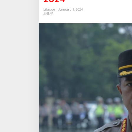
Lilywae
January 9, 2024
JABAR