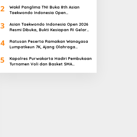
Championship 2026
2
Wakil Panglima TNI Buka 8th Asian
Taekwondo Indonesia Open
Championship 2026
3
Asian Taekwondo Indonesia Open 2026
Resmi Dibuka, Bukti Kesiapan RI Gelar
Event Kelas Dunia
4
Ratusan Peserta Ramaikan Wanayasa
Lumpatkeun 7K, Ajang Olahraga
Sekaligus Promosi Wisata
5
Kapolres Purwakarta Hadiri Pembukaan
Turnamen Voli dan Basket SMA
Indorama Founder’s Day 2026