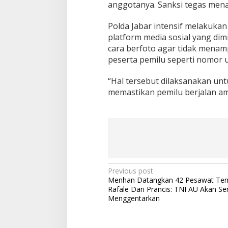
anggotanya. Sanksi tegas mena
Polda Jabar intensif melakukan
platform media sosial yang dimil
cara berfoto agar tidak mena
peserta pemilu seperti nomor 
“Hal tersebut dilaksanakan u
memastikan pemilu berjalan am
Post
Previous post
Menhan Datangkan 42 Pesawat Te
navigation
Rafale Dari Prancis: TNI AU Akan S
Menggentarkan