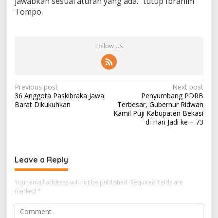
jawabkan sesuai aturan yang ada.” tutup Ibrahim
Tompo.
Follow Us
Post
Previous post
Next post
36 Anggota Paskibraka Jawa
Penyumbang PDRB
navigation
Barat Dikukuhkan
Terbesar, Gubernur Ridwan
Kamil Puji Kabupaten Bekasi
di Hari Jadi ke – 73
Leave a Reply
Your email address will not be published.
Required fields are
marked
*