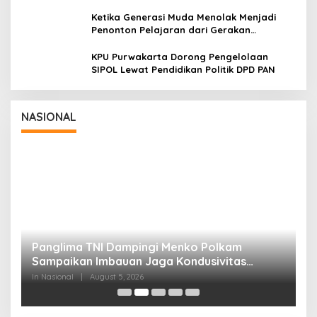
tetapi untuk Dihayati
Ketika Generasi Muda Menolak Menjadi
Penonton Pelajaran dari Gerakan
Cockroach di India
KPU Purwakarta Dorong Pengelolaan
SIPOL Lewat Pendidikan Politik DPD PAN
NASIONAL
Panglima TNI Dampingi Menko Polkam
P
Sampaikan Imbauan Jaga Kondusivitas
M
Bangsa
In Nasional
|
August 5, 2026
In