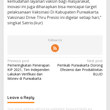
kemudahan layanan vaksin bagi masyarakat,
inovasi ini juga diharapkan bisa mencapai target
pelaksanaan Vaksinasi Di Kabupaten Purwakarta.
Vaksinasi Drive Thru Presisi ini digelar setiap hari,”
singkat Satrio.(kur)
Follow Us
Post
Previous post
Next post
Pemeringkatan Penerapan
Pemkab Purwakarta Dorong
navigation
KIP 2021, Tim Independen
Efesiensi dan Produktivitas
Lakukan Verifikasi dan
BLUD
Monev di Purwakarta
Leave a Reply
Your email address will not be published.
Required fields are