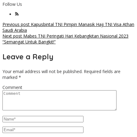
Follow Us
Post
Previous post
Kapusbintal TNI Pimpin Manasik Haji TNI Visa Athan
Saudi Arabia
navigation
Next post
Mabes TNI Peringati Hari Kebangkitan Nasional 2023
“Semangat Untuk Bangkit!”
Leave a Reply
Your email address will not be published.
Required fields are
marked
*
Comment