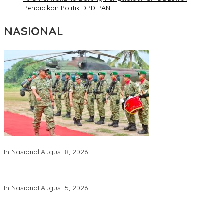
Pendidikan Politik DPD PAN
NASIONAL
Wapang TNI Tinjau Kesiapan Yonif TP di Sumatera Utara
In Nasional
|
August 8, 2026
Wakil Panglima TNI dan Sejumlah Pejabat Negara Terima
Warga Kehormatan dan Brevet Korps Marinir
In Nasional
|
August 5, 2026
Panglima TNI Dampingi Menko Polkam Sampaikan Imbauan
Jaga Kondusivitas Bangsa