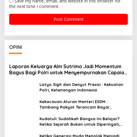
Save my name, email, and website in this browser for
the next time I comment.
OPINI
Laporan Keluarga Alm Sutrimo Jadi Momentum
Bagus Bagi Polri untuk Menyempurnakan Capaian
Setelah Membongkar Kasus Febrie
Listyo Sigit dan Denyut Presisi : Kekuatan
Polri, Ketenangan Indonesia
Kekacauan Aturan Menteri ESDM :
Tambang Rakyat Terancam Bayar
Reklamasi Berkali-kali
Kudatuli: Sudahkah Bangsa Ini Belajar?
Ketika Sejarah Bukan untuk Diperingati,
tetapi untuk Dihayati
Ketika Generasi Muda Menolak Menjadi