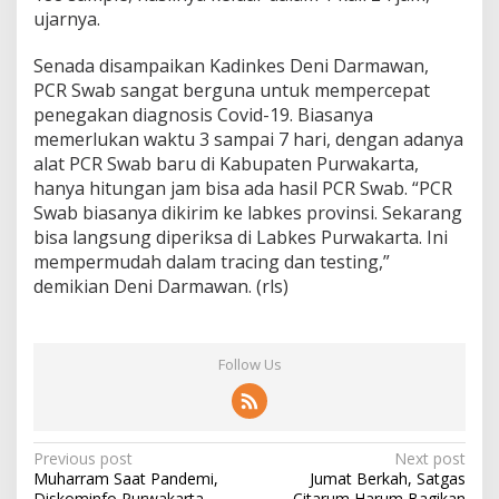
ujarnya.
Senada disampaikan Kadinkes Deni Darmawan,
PCR Swab sangat berguna untuk mempercepat
penegakan diagnosis Covid-19. Biasanya
memerlukan waktu 3 sampai 7 hari, dengan adanya
alat PCR Swab baru di Kabupaten Purwakarta,
hanya hitungan jam bisa ada hasil PCR Swab. “PCR
Swab biasanya dikirim ke labkes provinsi. Sekarang
bisa langsung diperiksa di Labkes Purwakarta. Ini
mempermudah dalam tracing dan testing,”
demikian Deni Darmawan. (rls)
Follow Us
Post
Previous post
Next post
Muharram Saat Pandemi,
Jumat Berkah, Satgas
navigation
Diskominfo Purwakarta
Citarum Harum Bagikan