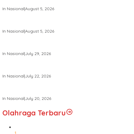
Warga Kehormatan dan Brevet Korps Marinir
In Nasional
|
August 5, 2026
Panglima TNI Dampingi Menko Polkam Sampaikan Imbauan
Jaga Kondusivitas Bangsa
In Nasional
|
August 5, 2026
Panglima TNI Hadiri Pelantikan Pamong Praja Muda IPDN
Angkatan XXXIII Tahun 2026
In Nasional
|
July 29, 2026
Panglima TNI Hadiri Upacara Prasetya Perwira (Praspa) TNI
dan Polri Tahun 2026 di Istana Negara
In Nasional
|
July 22, 2026
Panglima TNI Hadiri Sidang Kabinet Paripurna Dipimpin Presiden
RI
In Nasional
|
July 20, 2026
Olahraga Terbaru
1