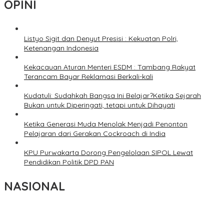
OPINI
Listyo Sigit dan Denyut Presisi : Kekuatan Polri,
Ketenangan Indonesia
Kekacauan Aturan Menteri ESDM : Tambang Rakyat
Terancam Bayar Reklamasi Berkali-kali
Kudatuli: Sudahkah Bangsa Ini Belajar?Ketika Sejarah
Bukan untuk Diperingati, tetapi untuk Dihayati
Ketika Generasi Muda Menolak Menjadi Penonton
Pelajaran dari Gerakan Cockroach di India
KPU Purwakarta Dorong Pengelolaan SIPOL Lewat
Pendidikan Politik DPD PAN
NASIONAL
Wakil Panglima TNI dan Sejumlah Pejabat Negara Terima