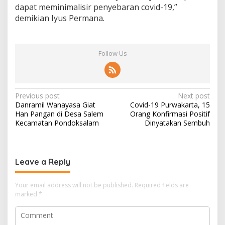
dapat meminimalisir penyebaran covid-19,”
demikian Iyus Permana.
Follow Us
Post
Previous post
Next post
Danramil Wanayasa Giat
Covid-19 Purwakarta, 15
navigation
Han Pangan di Desa Salem
Orang Konfirmasi Positif
Kecamatan Pondoksalam
Dinyatakan Sembuh
Leave a Reply
Your email address will not be published.
Required fields are
marked
*