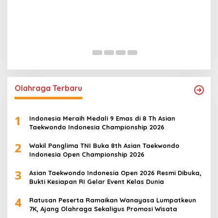
Wakil Panglima TNI dan Sejumlah Pejabat
P
Negara Terima Warga Kehormatan dan
S
Brevet Korps Marinir
B
In Nasional
|
August 5, 2026
In
Olahraga Terbaru
1
Indonesia Meraih Medali 9 Emas di 8 Th Asian
Taekwondo Indonesia Championship 2026
2
Wakil Panglima TNI Buka 8th Asian Taekwondo
Indonesia Open Championship 2026
3
Asian Taekwondo Indonesia Open 2026 Resmi Dibuka,
Bukti Kesiapan RI Gelar Event Kelas Dunia
4
Ratusan Peserta Ramaikan Wanayasa Lumpatkeun
7K, Ajang Olahraga Sekaligus Promosi Wisata