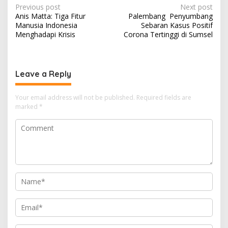
Post
Previous post
Next post
Anis Matta: Tiga Fitur
Palembang Penyumbang
navigation
Manusia Indonesia
Sebaran Kasus Positif
Menghadapi Krisis
Corona Tertinggi di Sumsel
Leave a Reply
Your email address will not be published.
Required fields are
marked
*