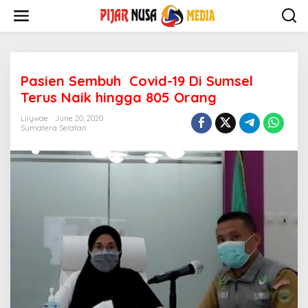
Skip
to
content
Pasien Sembuh Covid-19 Di Sumsel
Terus Naik hingga 805 Orang
Lilywae
June 20, 2020
Sumatera Selatan