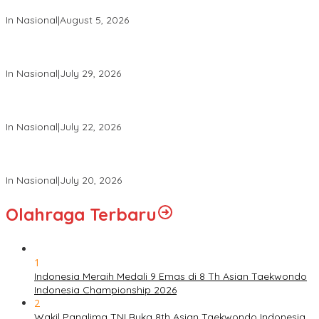
Jaga Kondusivitas Bangsa
In Nasional
|
August 5, 2026
Panglima TNI Hadiri Pelantikan Pamong Praja Muda IPDN
Angkatan XXXIII Tahun 2026
In Nasional
|
July 29, 2026
Panglima TNI Hadiri Upacara Prasetya Perwira (Praspa) TNI
dan Polri Tahun 2026 di Istana Negara
In Nasional
|
July 22, 2026
Panglima TNI Hadiri Sidang Kabinet Paripurna Dipimpin Presiden
RI
In Nasional
|
July 20, 2026
Olahraga Terbaru
1
Indonesia Meraih Medali 9 Emas di 8 Th Asian Taekwondo
Indonesia Championship 2026
2
Wakil Panglima TNI Buka 8th Asian Taekwondo Indonesia