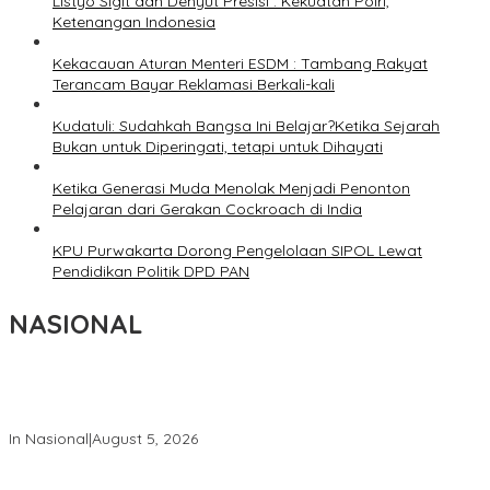
Listyo Sigit dan Denyut Presisi : Kekuatan Polri,
Ketenangan Indonesia
Kekacauan Aturan Menteri ESDM : Tambang Rakyat
Terancam Bayar Reklamasi Berkali-kali
Kudatuli: Sudahkah Bangsa Ini Belajar?Ketika Sejarah
Bukan untuk Diperingati, tetapi untuk Dihayati
Ketika Generasi Muda Menolak Menjadi Penonton
Pelajaran dari Gerakan Cockroach di India
KPU Purwakarta Dorong Pengelolaan SIPOL Lewat
Pendidikan Politik DPD PAN
NASIONAL
Wakil Panglima TNI dan Sejumlah Pejabat Negara Terima
Warga Kehormatan dan Brevet Korps Marinir
In Nasional
|
August 5, 2026
Panglima TNI Dampingi Menko Polkam Sampaikan Imbauan