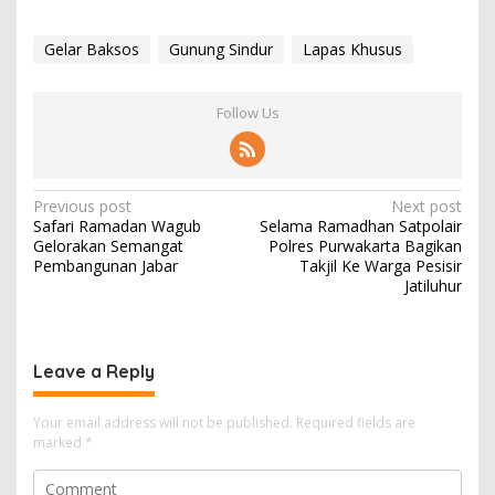
Gelar Baksos
Gunung Sindur
Lapas Khusus
Follow Us
Post
Previous post
Next post
Safari Ramadan Wagub
Selama Ramadhan Satpolair
navigation
Gelorakan Semangat
Polres Purwakarta Bagikan
Pembangunan Jabar
Takjil Ke Warga Pesisir
Jatiluhur
Leave a Reply
Your email address will not be published.
Required fields are
marked
*