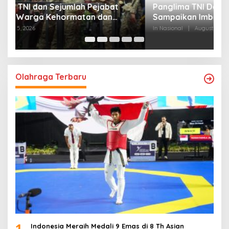
Panglima TNI Dampingi Menko Polkam
P
Sampaikan Imbauan Jaga Kondusivitas
M
Bangsa
In Nasional
|
August 5, 2026
In
Olahraga Terbaru
1
Indonesia Meraih Medali 9 Emas di 8 Th Asian