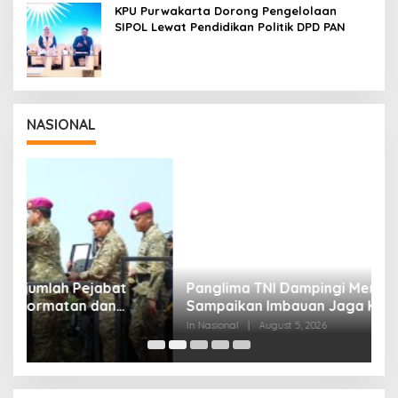
KPU Purwakarta Dorong Pengelolaan
SIPOL Lewat Pendidikan Politik DPD PAN
NASIONAL
Panglima TNI Dampingi Menko Polkam
P
Sampaikan Imbauan Jaga Kondusivitas
M
Bangsa
In Nasional
|
August 5, 2026
In