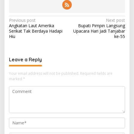
Post
Previous post
Next post
Angkatan Laut Amerika
Bupati Pimpin Langsung
navigation
Serikat Tak Berdaya Hadapi
Upacara Hari Jadi Tanjabar
Hiu
ke-55
Leave a Reply
Your email address will not be published.
Required fields are
marked
*