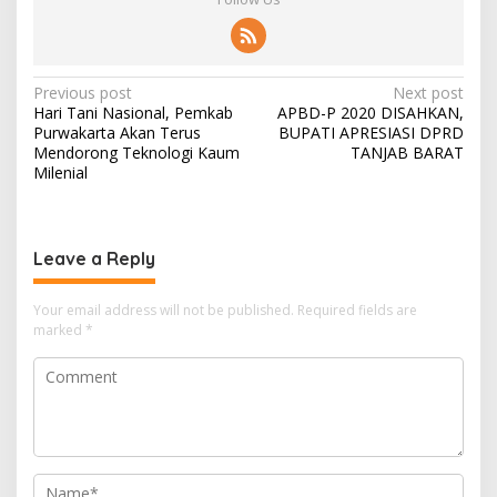
Post
Previous post
Next post
Hari Tani Nasional, Pemkab
APBD-P 2020 DISAHKAN,
navigation
Purwakarta Akan Terus
BUPATI APRESIASI DPRD
Mendorong Teknologi Kaum
TANJAB BARAT
Milenial
Leave a Reply
Your email address will not be published.
Required fields are
marked
*