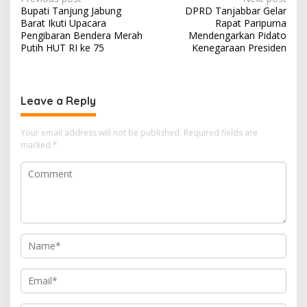
Post
Bupati Tanjung Jabung
DPRD Tanjabbar Gelar
navigation
Barat Ikuti Upacara
Rapat Paripurna
Pengibaran Bendera Merah
Mendengarkan Pidato
Putih HUT RI ke 75
Kenegaraan Presiden
Leave a Reply
Your email address will not be published.
Required fields are
marked
*