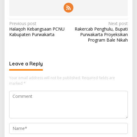
Post
Previous post
Next post
Halaqoh Kebangsaan PCNU
Rakercab Penghulu, Bupati
navigation
Kabupaten Purwakarta
Purwakarta Proyeksikan
Program Bale Nikah
Leave a Reply
Your email address will not be published.
Required fields are
marked
*