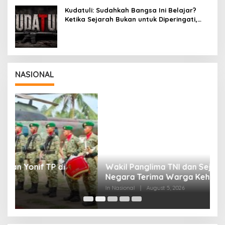
Kudatuli: Sudahkah Bangsa Ini Belajar?
Ketika Sejarah Bukan untuk Diperingati,
tetapi untuk Dihayati
NASIONAL
Wakil Panglima TNI dan Sejumlah Pejabat
P
Negara Terima Warga Kehormatan dan
S
Brevet Korps Marinir
B
In Nasional
|
August 5, 2026
In