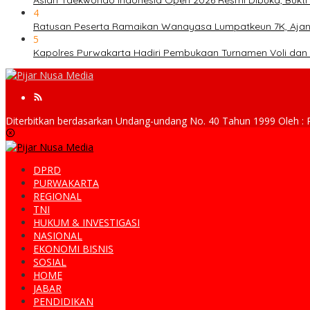
Asian Taekwondo Indonesia Open 2026 Resmi Dibuka, Bukti 
4
Ratusan Peserta Ramaikan Wanayasa Lumpatkeun 7K, Ajan
5
Kapolres Purwakarta Hadiri Pembukaan Turnamen Voli dan
Diterbitkan berdasarkan Undang-undang No. 40 Tahun 1999 Ole
DPRD
PURWAKARTA
REGIONAL
TNI
HUKUM & INVESTIGASI
NASIONAL
EKONOMI BISNIS
SOSIAL
HOME
JABAR
PENDIDIKAN