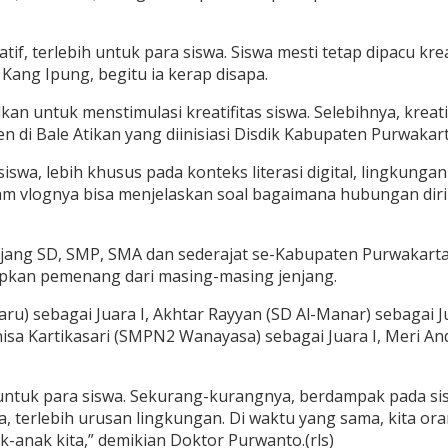
f, terlebih untuk para siswa. Siswa mesti tetap dipacu kreat
 Kang Ipung, begitu ia kerap disapa.
n untuk menstimulasi kreatifitas siswa. Selebihnya, kreatif
 di Bale Atikan yang diinisiasi Disdik Kabupaten Purwakart
siswa, lebih khusus pada konteks literasi digital, lingkunga
alam vlognya bisa menjelaskan soal bagaimana hubungan diri
njang SD, SMP, SMA dan sederajat se-Kabupaten Purwakarta. Da
tapkan pemenang dari masing-masing jenjang.
ru) sebagai Juara I, Akhtar Rayyan (SD Al-Manar) sebagai Ju
nisa Kartikasari (SMPN2 Wanayasa) sebagai Juara I, Meri An
ntuk para siswa. Sekurang-kurangnya, berdampak pada sis
erlebih urusan lingkungan. Di waktu yang sama, kita oran
-anak kita,” demikian Doktor Purwanto.(rls)