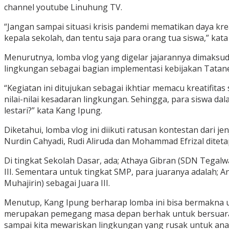
channel youtube Linuhung TV.
“Jangan sampai situasi krisis pandemi mematikan daya kreati
kepala sekolah, dan tentu saja para orang tua siswa,” kata
Menurutnya, lomba vlog yang digelar jajarannya dimaksudka
lingkungan sebagai bagian implementasi kebijakan Tatanen
“Kegiatan ini ditujukan sebagai ikhtiar memacu kreatifitas 
nilai-nilai kesadaran lingkungan. Sehingga, para siswa d
lestari?” kata Kang Ipung.
Diketahui, lomba vlog ini diikuti ratusan kontestan dari je
Nurdin Cahyadi, Rudi Aliruda dan Mohammad Efrizal dite
Di tingkat Sekolah Dasar, ada; Athaya Gibran (SDN Tegalwa
III. Sementara untuk tingkat SMP, para juaranya adalah; A
Muhajirin) sebagai Juara III.
Menutup, Kang Ipung berharap lomba ini bisa bermakna u
merupakan pemegang masa depan berhak untuk bersuara, t
sampai kita mewariskan lingkungan yang rusak untuk anak