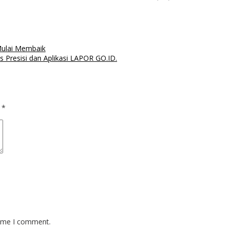
Mulai Membaik
as Presisi dan Aplikasi LAPOR GO.ID.
d
*
time I comment.