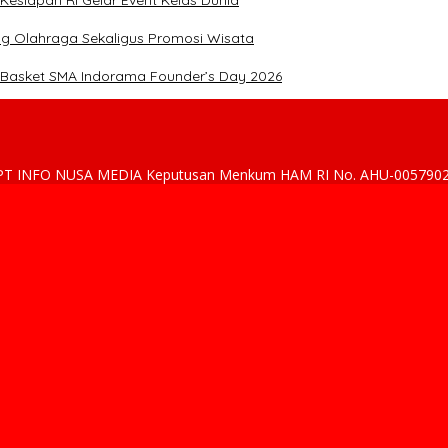
Kesiapan RI Gelar Event Kelas Dunia
g Olahraga Sekaligus Promosi Wisata
 Basket SMA Indorama Founder’s Day 2026
h : PT INFO NUSA MEDIA Keputusan Menkum HAM RI No. AHU-005790