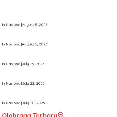
Wakil Panglima TNI dan Sejumlah Pejabat Negara Terima
Warga Kehormatan dan Brevet Korps Marinir
In Nasional
|
August 5, 2026
Panglima TNI Dampingi Menko Polkam Sampaikan Imbauan
Jaga Kondusivitas Bangsa
In Nasional
|
August 5, 2026
Panglima TNI Hadiri Pelantikan Pamong Praja Muda IPDN
Angkatan XXXIII Tahun 2026
In Nasional
|
July 29, 2026
Panglima TNI Hadiri Upacara Prasetya Perwira (Praspa) TNI
dan Polri Tahun 2026 di Istana Negara
In Nasional
|
July 22, 2026
Panglima TNI Hadiri Sidang Kabinet Paripurna Dipimpin Presiden
RI
In Nasional
|
July 20, 2026
Olahraga Terbaru