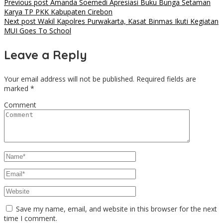
Post
Previous post
Amanda Soemedi Apresiasi Buku Bunga Setaman
Karya TP PKK Kabupaten Cirebon
navigation
Next post
Wakil Kapolres Purwakarta, Kasat Binmas Ikuti Kegiatan
MUI Goes To School
Leave a Reply
Your email address will not be published.
Required fields are
marked
*
Comment
Save my name, email, and website in this browser for the next
time I comment.