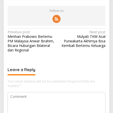
Follow Us
Post
Previous post
Next post
Menhan Prabowo Bertemu
Mulyati TKW Asal
navigation
PM Malaysia Anwar Ibrahim,
Purwakarta Akhirnya Bisa
Bicara Hubungan Bilateral
Kembali Bertemu Keluarga
dan Regional
Leave a Reply
Your email address will not be published.
Required fields are
marked
*