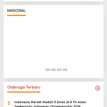
NASIONAL
Panglima TNI Dampingi Menko Polkam
P
Sampaikan Imbauan Jaga Kondusivitas
M
Bangsa
In Nasional
|
August 5, 2026
In
Olahraga Terbaru
1
Indonesia Meraih Medali 9 Emas di 8 Th Asian
Taekwondo Indonesia Championship 2026