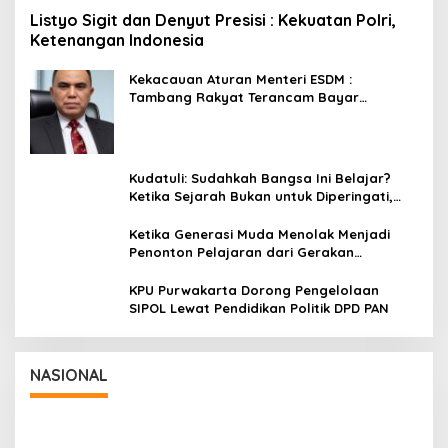
Listyo Sigit dan Denyut Presisi : Kekuatan Polri,
Ketenangan Indonesia
Kekacauan Aturan Menteri ESDM :
Tambang Rakyat Terancam Bayar
Reklamasi Berkali-kali
Kudatuli: Sudahkah Bangsa Ini Belajar?
Ketika Sejarah Bukan untuk Diperingati,
tetapi untuk Dihayati
Ketika Generasi Muda Menolak Menjadi
Penonton Pelajaran dari Gerakan
Cockroach di India
KPU Purwakarta Dorong Pengelolaan
SIPOL Lewat Pendidikan Politik DPD PAN
Panglima TNI Dampingi Menko Polkam
Sampaikan Imbauan Jaga Kondusivitas
Bangsa
In Nasional
|
August 5, 2026
NASIONAL