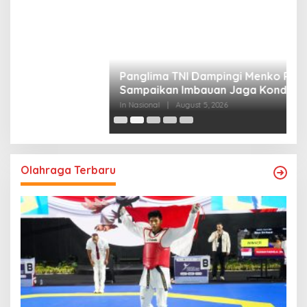
P
M
In
Olahraga Terbaru