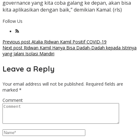
governance yang kita coba galang ke depan, akan bisa
kita aplikasikan dengan baik,” demikian Kamal. (rls)
Follow Us
Post
Previous post
Atalia Ridwan Kamil Positif COVID-19
Next post
Ridwan Kamil Hanya Bisa Dadah-Dadah kepada Istrinya
navigation
yang Jalani Isolasi Mandiri
Leave a Reply
Your email address will not be published.
Required fields are
marked
*
Comment