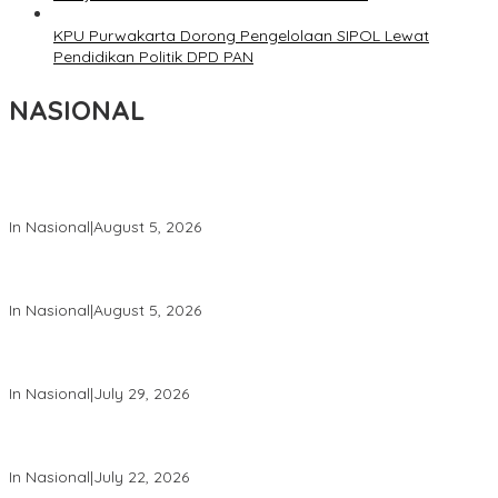
KPU Purwakarta Dorong Pengelolaan SIPOL Lewat
Pendidikan Politik DPD PAN
NASIONAL
Wakil Panglima TNI dan Sejumlah Pejabat Negara Terima
Warga Kehormatan dan Brevet Korps Marinir
In Nasional
|
August 5, 2026
Panglima TNI Dampingi Menko Polkam Sampaikan Imbauan
Jaga Kondusivitas Bangsa
In Nasional
|
August 5, 2026
Panglima TNI Hadiri Pelantikan Pamong Praja Muda IPDN
Angkatan XXXIII Tahun 2026
In Nasional
|
July 29, 2026
Panglima TNI Hadiri Upacara Prasetya Perwira (Praspa) TNI
dan Polri Tahun 2026 di Istana Negara
In Nasional
|
July 22, 2026