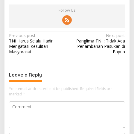
Follow Us
Post
Previous post
Next post
TNI Harus Selalu Hadir
Panglima TNI : Tidak Ada
navigation
Mengatasi Kesulitan
Penambahan Pasukan di
Masyarakat
Papua
Leave a Reply
Your email address will not be published.
Required fields are
marked
*