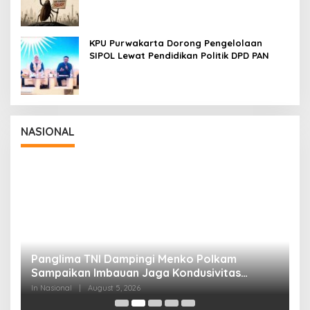
KPU Purwakarta Dorong Pengelolaan
SIPOL Lewat Pendidikan Politik DPD PAN
NASIONAL
Panglima TNI Dampingi Menko Polkam
P
Sampaikan Imbauan Jaga Kondusivitas
M
Bangsa
In Nasional
|
August 5, 2026
In